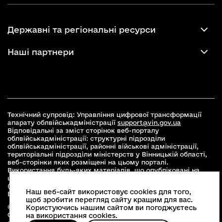
Державні та регіональні ресурси
Наші партнери
Технічний супровід: Управління цифрової трансформації
апарату облвійськадміністрації
support@vin.gov.ua
Відповідальні за зміст сторінок веб-порталу
облвійськадміністрації: структурні підрозділи
облвійськадміністрації, районні військові адміністрації,
територіальні підрозділи міністерств у Вінницькій області,
веб-сторінки яких розміщені на цьому порталі.
Використання будь-яких матеріалів, що опубліковані на
цьому сайті, дозволяється при умові зазначення посилання
(для інтернет-видань - гіперпосилання) на офіційний сайт
Наш веб-сайт використовує cookies для того,
Вінницької облвійськадміністрації
www.vin.gov.ua
.
щоб зробити перегляд сайту кращим для вас.
© 2026 Весь контент доступний за ліцензією Creative
Користуючись нашим сайтом ви погоджуєтесь
Commons Attribution 4.0 International license, якщо не
на використання cookies.