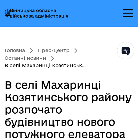
Перейти
Перейти
Перейти
Вінницька обласна
до
до
до
військова адміністрація
головного
головного
головного
меню
вмісту
колонтитула
Головна
Прес-центр
Останні новини
В селі Махаринці Козятинськ...
В селі Махаринці
Козятинського району
розпочато
будівництво нового
потужного елеватора