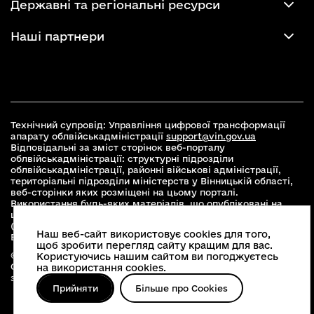
Державні та регіональні ресурси
Наші партнери
Технічний супровід: Управління цифрової трансформації
апарату облвійськадміністрації
support@vin.gov.ua
Відповідальні за зміст сторінок веб-порталу
облвійськадміністрації: структурні підрозділи
облвійськадміністрації, районні військові адміністрації,
територіальні підрозділи міністерств у Вінницькій області,
веб-сторінки яких розміщені на цьому порталі.
Використання будь-яких матеріалів, що опубліковані на
цьому сайті, дозволяється при умові зазначення посилання
(для інтернет-видань - гіперпосилання) на офіційний сайт
Наш веб-сайт використовує cookies для того,
Вінницької облвійськадміністрації
www.vin.gov.ua
.
щоб зробити перегляд сайту кращим для вас.
© 2026 Весь контент доступний за ліцензією Creative
Користуючись нашим сайтом ви погоджуєтесь
Commons Attribution 4.0 International license, якщо не
на використання cookies.
зазначено інше
Прийняти
Більше про Cookies