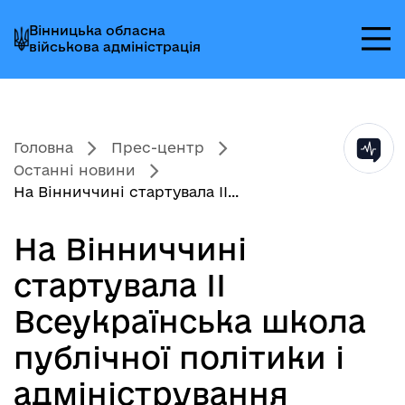
Перейти
Перейти
Перейти
Вінницька обласна
до
до
до
військова адміністрація
головного
головного
головного
меню
вмісту
колонтитула
Головна
Прес-центр
Останні новини
На Вінниччині стартувала ІІ...
На Вінниччині
стартувала ІІ
Всеукраїнська школа
публічної політики і
адміністрування