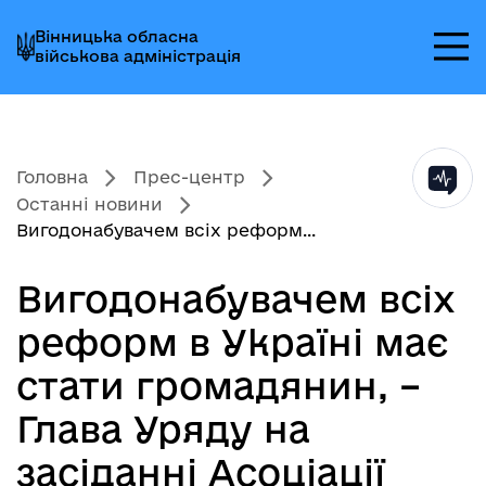
Перейти
Перейти
Перейти
Вінницька обласна
до
до
до
військова адміністрація
головного
головного
головного
меню
вмісту
колонтитула
Головна
Прес-центр
Останні новини
Вигодонабувачем всіх реформ...
Вигодонабувачем всіх
реформ в Україні має
стати громадянин, –
Глава Уряду на
засіданні Асоціації