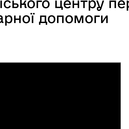
іського центру пе
арної допомоги