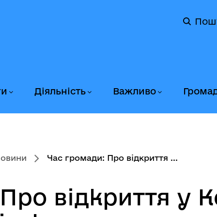
Пош
ги
Діяльність
Важливо
Грома
новини
Час громади: Про відкриття ...
Про відкриття у К