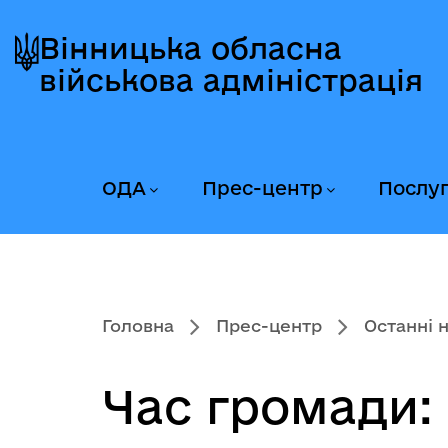
Перейти
Перейти
Перейти
до
до
до
Вінницька обласна
головного
головного
головного
військова адміністрація
меню
вмісту
колонтитула
ОДА
Прес-центр
Послу
Головна
Прес-центр
Останні 
Час громади: 