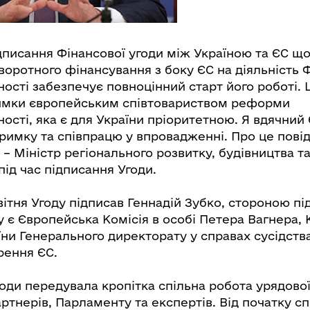
дписання Фінансової угоди між Україною та ЄС щ
воротного фінансування з боку ЄС на діяльність 
ості забезпечує повноцінний старт його роботі. 
имки європейським співтовариством реформи
ості, яка є для України пріоритетною. Я вдячний
ідтримку та співпрацю у впровадженні. Про це пові
 – Міністр регіонального розвитку, будівництва т
під час підписання Угоди.
квітня Угоду підписав Геннадій Зубко, стороною пі
 є Європейська Комісія в особі Петера Вагнера, 
ни Генерального директорату у справах сусідства
рення ЄС.
оди передувала кропітка спільна робота урядово
тнерів, Парламенту та експертів. Від початку сп