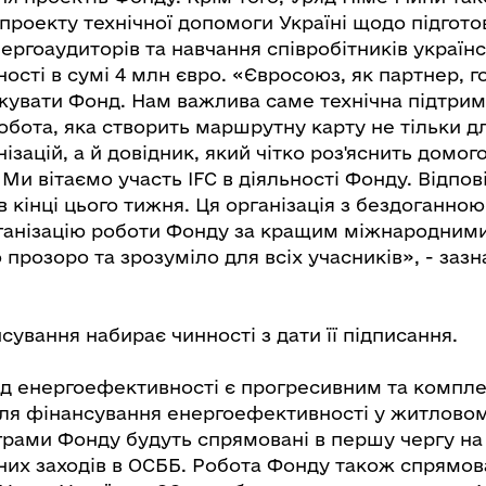
проекту технічної допомоги Україні щодо підгото
ергоаудиторів та навчання співробітників україн
сті в сумі 4 млн євро. «Євросоюз, як партнер, го
жувати Фонд. Нам важлива саме технічна підтрим
бота, яка створить маршрутну карту не тільки дл
ізацій, а й довідник, який чітко роз'яснить домо
Ми вітаємо участь IFC в діяльності Фонду. Відпов
в кінці цього тижня. Ця організація з бездоганно
ганізацію роботи Фонду за кращим міжнародним
прозоро та зрозуміло для всіх учасників», - зазн
сування набирає чинності з дати її підписання.
д енергоефективності є прогресивним та компл
ля фінансування енергоефективності у житловом
рограми Фонду будуть спрямовані в першу чергу н
их заходів в ОСББ. Робота Фонду також спрямов