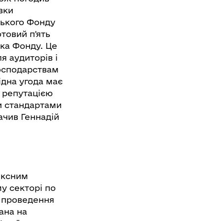
вки
ського Фонду
товий п'ять
ка Фонду. Це
я аудиторів і
господарствам
ідна угода має
ю репутацією
и стандартами
ачив Геннадій
ексним
у секторі по
а проведення
ана на