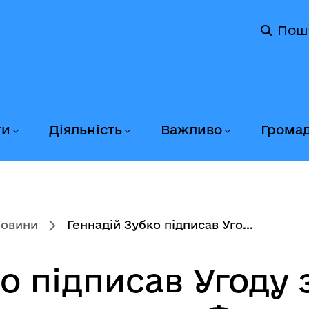
Пош
ги
Діяльність
Важливо
Грома
новини
Геннадій Зубко підписав Уго...
о підписав Угоду 