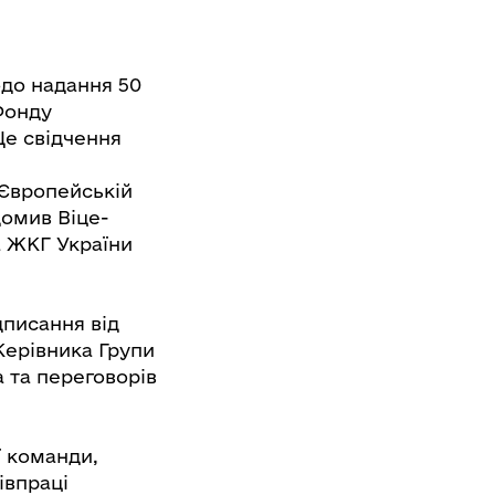
одо надання 50
Фонду
Це свідчення
 Європейській
домив Віце-
а ЖКГ України
дписання від
Керівника Групи
 та переговорів
ї команди,
івпраці