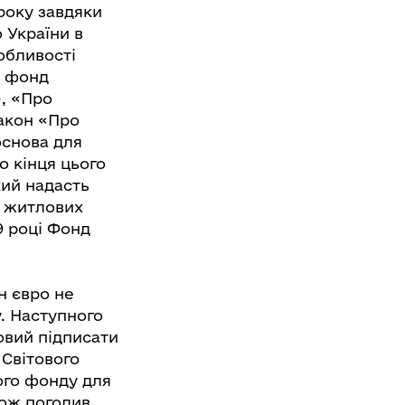
року завдяки
 України в
обливості
о фонд
, «Про
Закон «Про
основа для
о кінця цього
кий надасть
ї житлових
9 році Фонд
н євро не
. Наступного
овий підписати
 Світового
ого фонду для
кож погодив