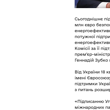
Сьогоднішнє пі
млн євро безпо
енергоефективн
потужної підтр
енергоефективн
Комісії за її п
прем’єр-міністр
Геннадій Зубко 
Від України 18 
імені Євросоюзу
підтримки Украї
з питань розши
«Підписанню Уг
міжнародних пар