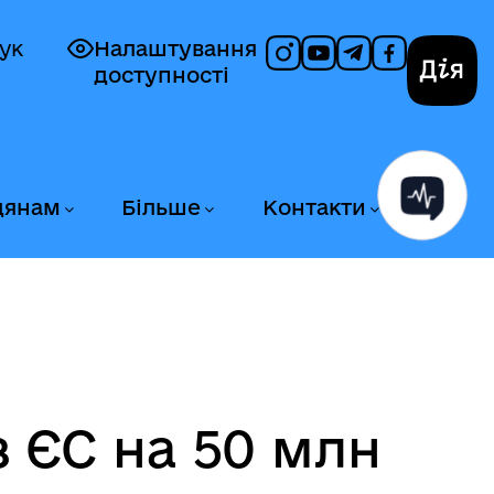
ук
Налаштування
доступності
Дія
дянам
Більше
Контакти
з ЄС на 50 млн