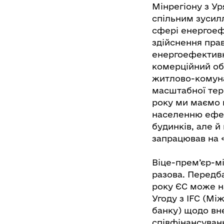
Мінрегіону з У
спільним зусил
сфері енергоеф
здійснення пра
енергоефективн
комерційний обл
житлово-комуна
масштабної терм
року ми маємо 
населенню ефек
будинків, але й
запрацював на «
Віце-прем’єр-м
разова. Передб
року ЄС може н
Угоду з IFC (Мі
банку) щодо вн
співфінансуван