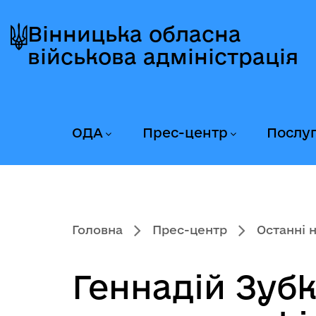
Перейти
Перейти
Перейти
до
до
до
Вінницька обласна
головного
головного
головного
військова адміністрація
меню
вмісту
колонтитула
ОДА
Прес-центр
Послу
Головна
Прес-центр
Останні 
Геннадій Зубк