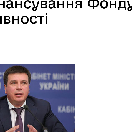
нансування Фонд
вності