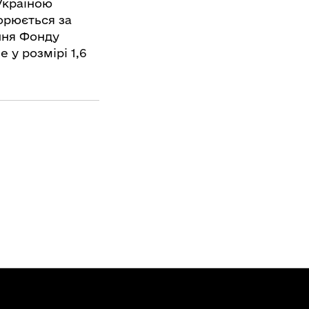
Україною
орюється за
ння Фонду
у розмірі 1,6