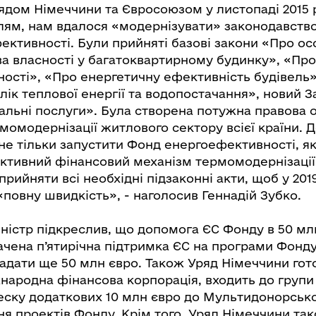
рядом Німеччини та Євросоюзом у листопаді 2015 
лям, нам вдалося «модернізувати» законодавство
ективності. Були прийняті базові закони «Про ос
ва власності у багатоквартирному будинку», «Пр
ості», «Про енергетичну ефективність будівель»
ік теплової енергії та водопостачання», новий 
льні послуги». Була створена потужна правова 
омодернізації житлового сектору всієї країни. Д
не тільки запустити Фонд енергоефективності, я
тивний фінансовий механізм термомодернізаці
 прийняти всі необхідні підзаконні акти, щоб у 201
повну швидкість», - наголосив Геннадій Зубко.
іністр підкреслив, що допомога ЄС Фонду в 50 мл
ачена п’ятирічна підтримка ЄС на програми Фонду
адати ще 50 млн євро. Також Уряд Німеччини гот
жнародна фінансова корпорація, входить до групи
еску додаткових 10 млн євро до Мультидонорськ
ня проектів Фонду. Крім того, Уряд Німеччини та