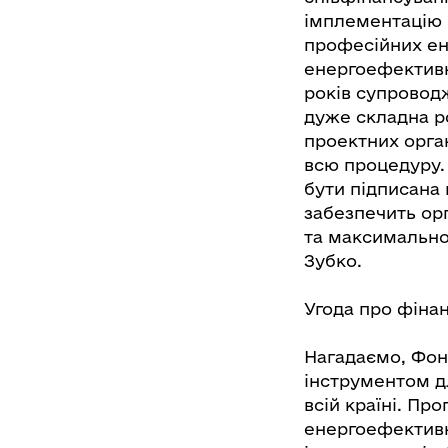
імплементацію 
професійних ен
енергоефективно
років супровод
дуже складна ро
проектних орган
всю процедуру. 
бути підписана 
забезпечить ор
та максимально 
Зубко.
Угода про фінан
Нагадаємо, Фон
інструментом д
всій країні. П
енергоефективн