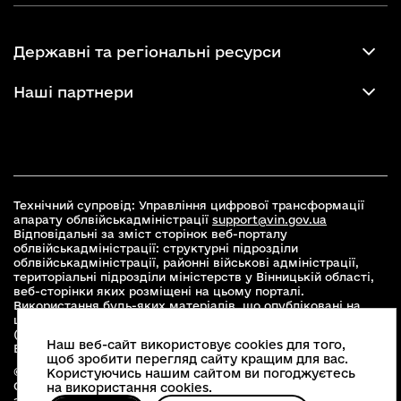
Державні та регіональні ресурси
Наші партнери
Технічний супровід: Управління цифрової трансформації
апарату облвійськадміністрації
support@vin.gov.ua
Відповідальні за зміст сторінок веб-порталу
облвійськадміністрації: структурні підрозділи
облвійськадміністрації, районні військові адміністрації,
територіальні підрозділи міністерств у Вінницькій області,
веб-сторінки яких розміщені на цьому порталі.
Використання будь-яких матеріалів, що опубліковані на
цьому сайті, дозволяється при умові зазначення посилання
(для інтернет-видань - гіперпосилання) на офіційний сайт
Наш веб-сайт використовує cookies для того,
Вінницької облвійськадміністрації
www.vin.gov.ua
.
щоб зробити перегляд сайту кращим для вас.
© 2026 Весь контент доступний за ліцензією Creative
Користуючись нашим сайтом ви погоджуєтесь
Commons Attribution 4.0 International license, якщо не
на використання cookies.
зазначено інше