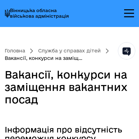
Перейти
Перейти
Перейти
Вінницька обласна
до
до
до
військова адміністрація
головного
головного
головного
меню
вмісту
колонтитула
Головна
Служба у справах дітей
Вакансії, конкурси на заміщ...
Вакансії, конкурси на
заміщення вакантних
посад
Інформація про відсутність
Зміст статті
переможця конкурсу