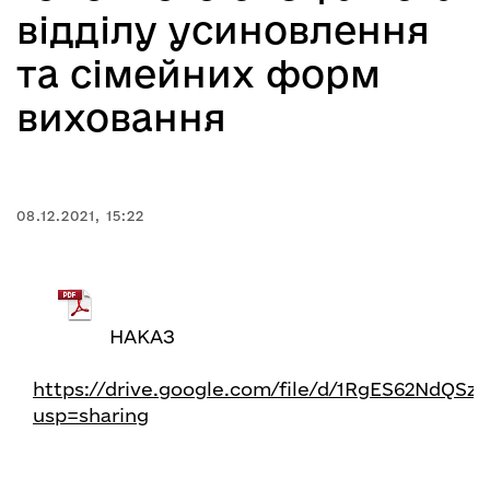
відділу усиновлення
та сімейних форм
виховання
08.12.2021, 15:22
НАКАЗ
https://drive.google.com/file/d/1RgES62NdQS
usp=sharing