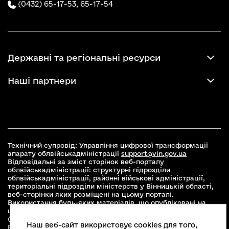
(0432) 65-17-53,
65-17-54
Державні та регіональні ресурси
Наші партнери
Технічний супровід: Управління цифрової трансформації
апарату облвійськадміністрації
support@vin.gov.ua
Відповідальні за зміст сторінок веб-порталу
облвійськадміністрації: структурні підрозділи
облвійськадміністрації, районні військові адміністрації,
територіальні підрозділи міністерств у Вінницькій області,
веб-сторінки яких розміщені на цьому порталі.
Використання будь-яких матеріалів, що опубліковані на
цьому сайті, дозволяється при умові зазначення посилання
(для інтернет-видань - гіперпосилання) на офіційний сайт
Наш веб-сайт використовує cookies для того,
Вінницької облвійськадміністрації
www.vin.gov.ua
.