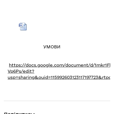
УМОВИ
https://docs.google.com/document/d/1mkr1Fb
Vp6Ps/edit?
usp=sharing&ouid=115992603123117197723&rtpo