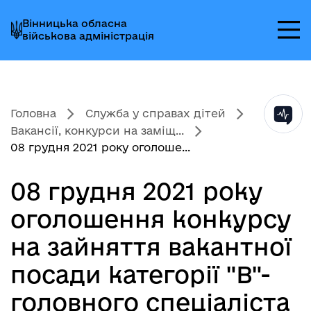
Перейти
Перейти
Перейти
Вінницька обласна
до
до
до
військова адміністрація
головного
головного
головного
меню
вмісту
колонтитула
Головна
Служба у справах дітей
Вакансії, конкурси на заміщ...
08 грудня 2021 року оголоше...
08 грудня 2021 року
оголошення конкурсу
на зайняття вакантної
посади категорії "В"-
головного спеціаліста