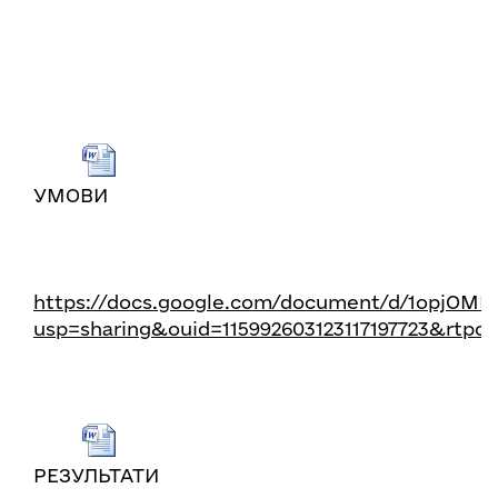
УМОВИ
https://docs.google.com/document/d/1opjO
usp=sharing&ouid=115992603123117197723&rtpo
РЕЗУЛЬТАТИ