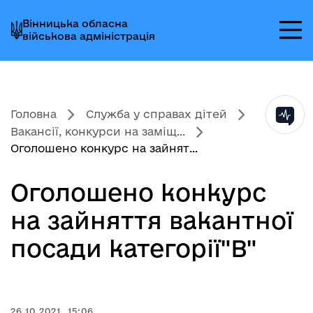
Перейти
Перейти
Перейти
Вінницька обласна
до
до
до
військова адміністрація
головного
головного
головного
меню
вмісту
колонтитула
Головна
Служба у справах дітей
Вакансії, конкурси на заміщ...
Оголошено конкурс на зайнят...
Оголошено конкурс
на зайняття вакантної
посади категорії"В"
26.10.2021, 15:06