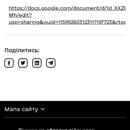
https://docs.google.com/document/d/1d_XXZ8
Mh/edit?
usp=sharing&ouid=115992603123117197723&rtpo
Поділитись:
Мапа сайту