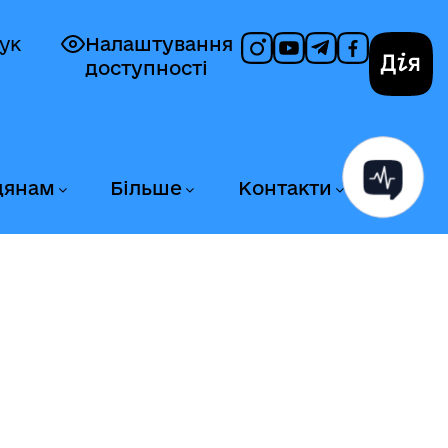
ук
Налаштування
доступності
Дія
дянам
Більше
Контакти