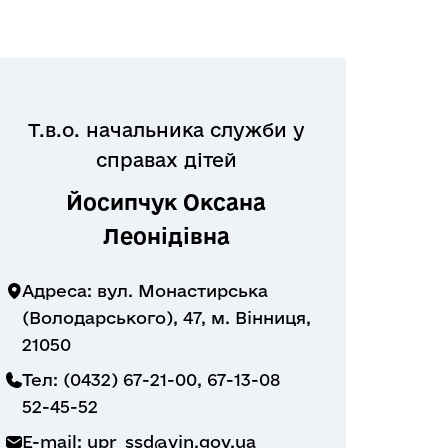
Т.в.о. начальника служби у
справах дітей
Йосипчук Оксана
Леонідівна
Адреса: вул. Монастирська
(Володарського), 47, м. Вінниця,
21050
Тел: (0432) 67-21-00, 67-13-08
52-45-52
E-mail:
upr_ssd@vin.gov.ua