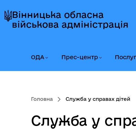
Перейти
Перейти
Перейти
до
до
до
Вінницька обласна
головного
головного
головного
військова адміністрація
меню
вмісту
колонтитула
ОДА
Прес-центр
Послу
Головна
Служба у справах дітей
Служба у спра