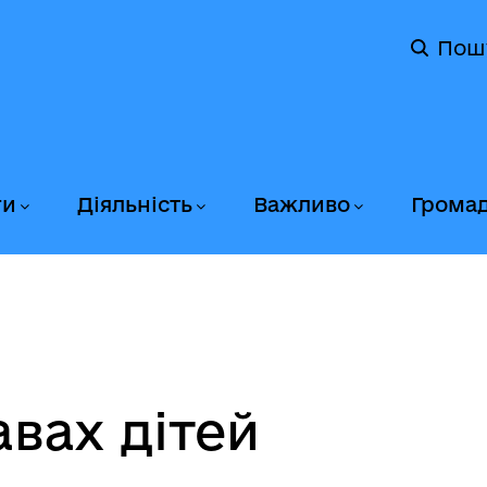
Пош
ги
Діяльність
Важливо
Грома
вах дітей