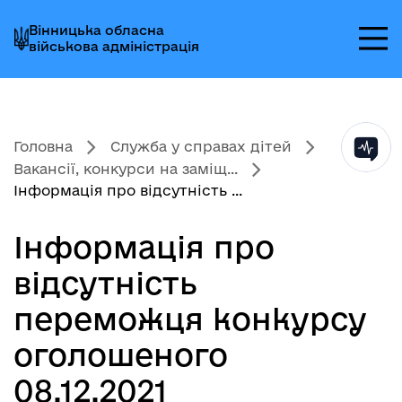
Перейти
Перейти
Перейти
Вінницька обласна
до
до
до
військова адміністрація
головного
головного
головного
меню
вмісту
колонтитула
Головна
Служба у справах дітей
Вакансії, конкурси на заміщ...
Інформація про відсутність ...
Інформація про
відсутність
переможця конкурсу
оголошеного
08.12.2021