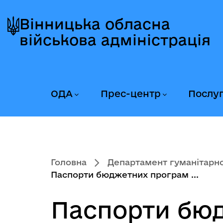
Перейти
Перейти
Перейти
до
до
до
Вінницька обласна
головного
головного
головного
військова адміністрація
меню
вмісту
колонтитула
ОДА
Прес-центр
Послу
Головна
Департамент гуманітарної
Паспорти бюджетних програм ...
Паспорти бюд