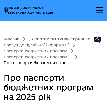
Перейти
Перейти
Перейти
Вінницька обласна
до
до
до
військова адміністрація
головного
головного
головного
меню
вмісту
колонтитула
Головна
Департамент гуманітарної по...
Доступ до публічної інформації
Паспорти бюджетних програм
Паспорти бюджетних програм ...
Про паспорти бюджетних прог...
Про паспорти
бюджетних програм
на 2025 рік