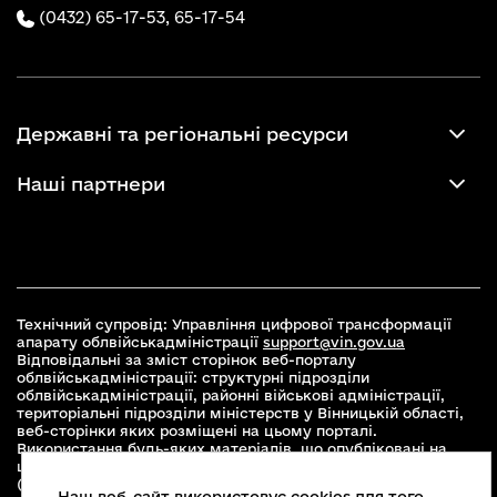
(0432) 65-17-53,
65-17-54
Державні та регіональні ресурси
Наші партнери
Технічний супровід: Управління цифрової трансформації
апарату облвійськадміністрації
support@vin.gov.ua
Відповідальні за зміст сторінок веб-порталу
облвійськадміністрації: структурні підрозділи
облвійськадміністрації, районні військові адміністрації,
територіальні підрозділи міністерств у Вінницькій області,
веб-сторінки яких розміщені на цьому порталі.
Використання будь-яких матеріалів, що опубліковані на
цьому сайті, дозволяється при умові зазначення посилання
(для інтернет-видань - гіперпосилання) на офіційний сайт