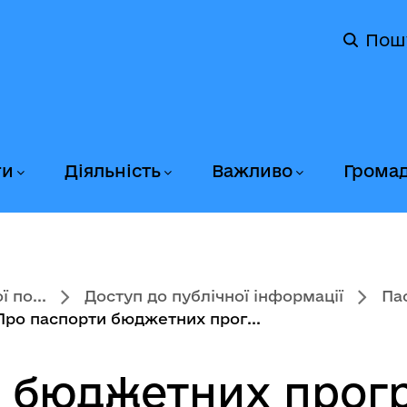
Пош
ги
Діяльність
Важливо
Грома
 по...
Доступ до публічної інформації
Па
Про паспорти бюджетних прог...
 бюджетних прогр