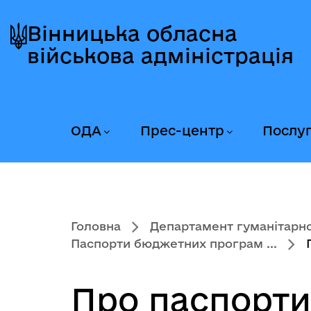
Перейти
Перейти
Перейти
до
до
до
Вінницька обласна
головного
головного
головного
військова адміністрація
меню
вмісту
колонтитула
ОДА
Прес-центр
Послу
Головна
Департамент гуманітарної
Паспорти бюджетних програм ...
Про паспорти