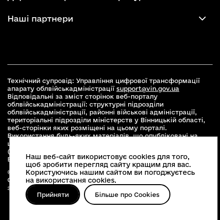
Наші партнери
Технічний супровід: Управління цифрової трансформації
апарату облвійськадміністрації
support@vin.gov.ua
Відповідальні за зміст сторінок веб-порталу
облвійськадміністрації: структурні підрозділи
облвійськадміністрації, районні військові адміністрації,
територіальні підрозділи міністерств у Вінницькій області,
веб-сторінки яких розміщені на цьому порталі.
Використання будь-яких матеріалів, що опубліковані на
цьому сайті, дозволяється при умові зазначення посилання
(для інтернет-видань - гіперпосилання) на офіційний сайт
Наш веб-сайт використовує cookies для того,
Вінницької облвійськадміністрації
www.vin.gov.ua
.
щоб зробити перегляд сайту кращим для вас.
© 2026 Весь контент доступний за ліцензією Creative
Користуючись нашим сайтом ви погоджуєтесь
Commons Attribution 4.0 International license, якщо не
на використання cookies.
зазначено інше
Прийняти
Більше про Cookies