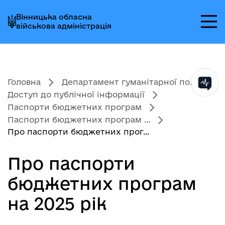
Перейти
Перейти
Перейти
Вінницька обласна
до
до
до
військова адміністрація
головного
головного
головного
меню
вмісту
колонтитула
Головна
Департамент гуманітарної по...
Доступ до публічної інформації
Паспорти бюджетних програм
Паспорти бюджетних програм ...
Про паспорти бюджетних прог...
Про паспорти
бюджетних програм
на 2025 рік