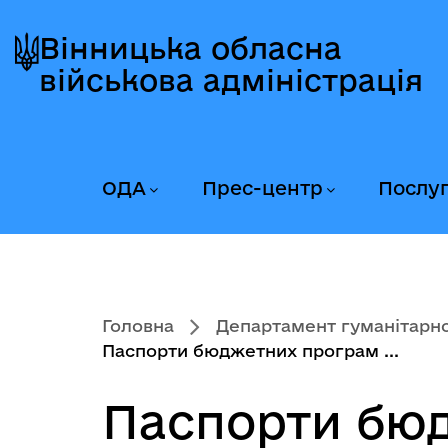
Перейти
Перейти
Перейти
до
до
до
Вінницька обласна
головного
головного
головного
військова адміністрація
меню
вмісту
колонтитула
ОДА
Прес-центр
Послу
Головна
Департамент гуманітарної
Паспорти бюджетних програм ...
Паспорти бюд