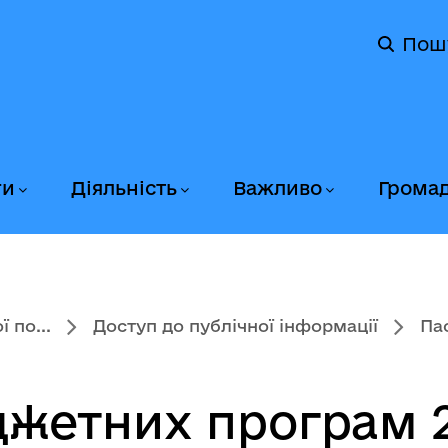
Пош
ги
Діяльність
Важливо
Грома
 по...
Доступ до публічної інформації
Па
жетних програм 2