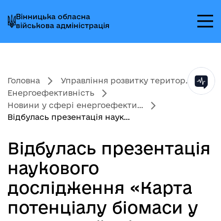
Перейти
Перейти
Перейти
Вінницька обласна
до
до
до
військова адміністрація
головного
головного
головного
меню
вмісту
колонтитула
Головна
Управління розвитку територ...
Енергоефективність
Новини у сфері енергоефекти...
Відбулась презентація наук...
Відбулась презентація
наукового
дослідження «Карта
потенціалу біомаси у