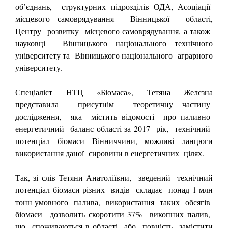
об’єднань, структурних підрозділів ОДА, Асоціації
місцевого самоврядування Вінницької області,
Центру розвитку місцевого самоврядування, а також
науковці Вінницького національного технічного
університету та Вінницького національного аграрного
університету.
Спеціаліст НТЦ «Біомаса», Тетяна Желєзна
представила присутнім теоретичну частину
дослідження, яка містить відомості про паливно-
енергетичний баланс області за 2017 рік, технічний
потенціал біомаси Вінниччини, можливі ланцюги
використання даної сировини в енергетичних цілях.
Так, зі слів Тетяни Анатоліївни, зведений технічний
потенціал біомаси різних видів складає понад 1 млн
тонн умовного палива, використання таких обсягів
біомаси дозволить скоротити 37% викопних палив,
що споживаються в області або повність замістити