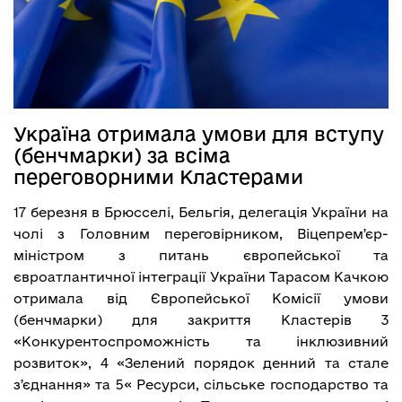
Україна отримала умови для вступу
(бенчмарки) за всіма
переговорними Кластерами
17 березня в Брюсселі, Бельгія, делегація України на
чолі з Головним переговірником, Віцепремʼєр-
міністром з питань європейської та
євроатлантичної інтеграції України Тарасом Качкою
отримала від Європейської Комісії умови
(бенчмарки) для закриття Кластерів 3
«Конкурентоспроможність та інклюзивний
розвиток», 4 «Зелений порядок денний та стале
зʼєднання» та 5« Ресурси, сільське господарство та