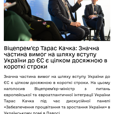
Віцепремʼєр Тарас Качка: Значна
частина вимог на шляху вступу
України до ЄС є цілком досяжною в
короткі строки
Значна частина вимог на шляху вступу України до
ЄС є цілком досяжною в короткі строки. На цьому
наголосив Віцепремʼєр-міністр з питань
європейської та євроатлантичної інтеграції України
Тарас Качка під час дискусійної панелі
«Забезпечення процвітання та зростання України» в
Українському домі в Давосі.