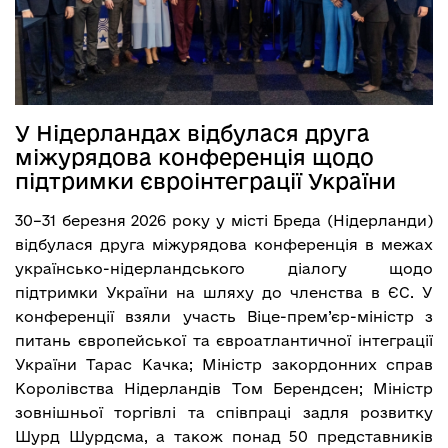
У Нідерландах відбулася друга
міжурядова конференція щодо
підтримки євроінтеграції України
30–31 березня 2026 року у місті Бреда (Нідерланди)
відбулася друга міжурядова конференція в межах
українсько-нідерландського діалогу щодо
підтримки України на шляху до членства в ЄС. У
конференції взяли участь Віце-прем’єр-міністр з
питань європейської та євроатлантичної інтеграції
України Тарас Качка; Міністр закордонних справ
Королівства Нідерландів Том Берендсен; Міністр
зовнішньої торгівлі та співпраці задля розвитку
Шурд Шурдсма, а також понад 50 представників