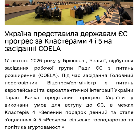
Україна представила державам ЄС
прогрес за Кластерами 4 і 5 на
засіданні COELA
17 лютого 2026 року у Брюсселі, Бельгії, відбулося
засідання робочої групи Ради ЄС з питань
розширення (COELA). Під час засідання Головний
переговірник, Віцепремʼєр-міністр з питань
європейської та євроатлантичної інтеграції України
Тарас Качка представив прогрес України у
виконанні умов для вступу до ЄС, в межах
Кластерів 4 «Зелений порядок денний та стале
з’єднання» й 5 «Ресурси, сільське господарство та
політика згуртованості».