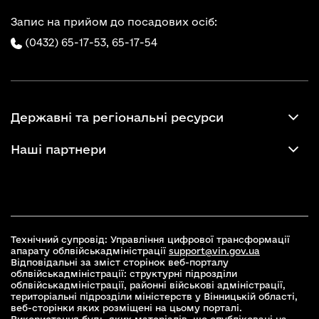
Запис на прийом до посадових осіб:
(0432) 65-17-53,
65-17-54
Державні та регіональні ресурси
Наші партнери
Технічний супровід: Управління цифрової трансформації
апарату облвійськадміністрації
support@vin.gov.ua
Відповідальні за зміст сторінок веб-порталу
облвійськадміністрації: структурні підрозділи
облвійськадміністрації, районні військові адміністрації,
територіальні підрозділи міністерств у Вінницькій області,
веб-сторінки яких розміщені на цьому порталі.
Використання будь-яких матеріалів, що опубліковані на