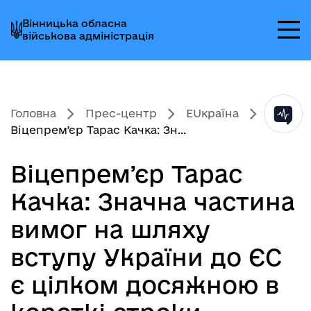
Перейти
Перейти
Перейти
Вінницька обласна
до
до
до
військова адміністрація
головного
головного
головного
меню
вмісту
колонтитула
Головна
Прес-центр
EUкраїна
Віцепремʼєр Тарас Качка: Зн...
Віцепремʼєр Тарас
Качка: Значна частина
вимог на шляху
вступу України до ЄС
є цілком досяжною в