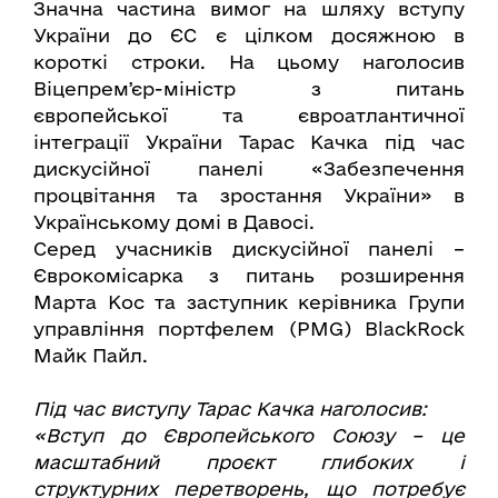
Значна частина вимог на шляху вступу
України до ЄС є цілком досяжною в
короткі строки. На цьому наголосив
Віцепремʼєр-міністр з питань
європейської та євроатлантичної
інтеграції України Тарас Качка під час
дискусійної панелі «Забезпечення
процвітання та зростання України» в
Українському домі в Давосі.
Серед учасників дискусійної панелі –
Єврокомісарка з питань розширення
Марта Кос та заступник керівника Групи
управління портфелем (PMG) BlackRock
Майк Пайл.
Під час виступу Тарас Качка наголосив:
«Вступ до Європейського Союзу – це
масштабний проєкт глибоких і
структурних перетворень, що потребує