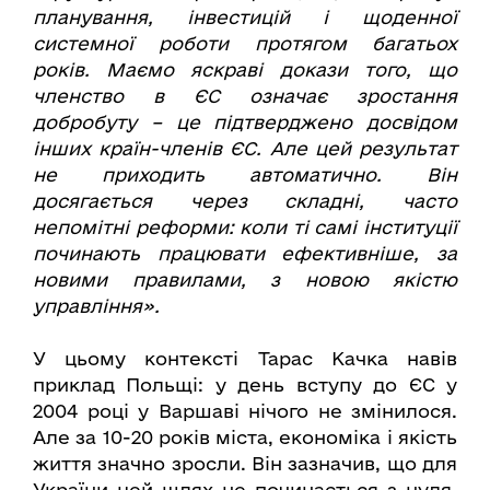
планування, інвестицій і щоденної
системної роботи протягом багатьох
років. Маємо яскраві докази того, що
членство в ЄС означає зростання
добробуту – це підтверджено досвідом
інших країн-членів ЄС. Але цей результат
не приходить автоматично. Він
досягається через складні, часто
непомітні реформи: коли ті самі інституції
починають працювати ефективніше, за
новими правилами, з новою якістю
управління».
У цьому контексті Тарас Качка навів
приклад Польщі: у день вступу до ЄС у
2004 році у Варшаві нічого не змінилося.
Але за 10-20 років міста, економіка і якість
життя значно зросли. Він зазначив, що для
України цей шлях не починається з нуля.