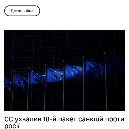
Детальніше
ЄС ухвалив 18-й пакет санкцій проти
росії