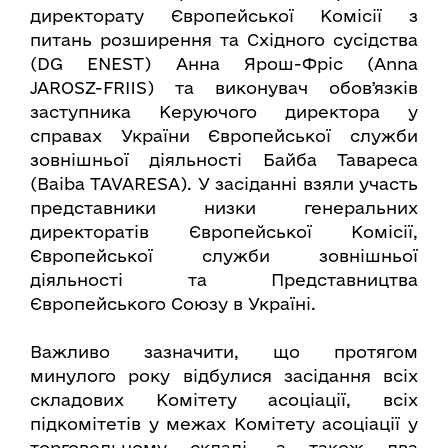
директорату Європейської Комісії з
питань розширення та Східного сусідства
(DG ENEST) Анна Ярош-Фріс (Anna
JAROSZ-FRIIS) та виконувач обовʼязків
заступника Керуючого директора у
справах України Європейської служби
зовнішньої діяльності Байба Тавареса
(Baiba TAVARESA). У засіданні взяли участь
представники низки генеральних
директоратів Європейської Комісії,
Європейської служби зовнішньої
діяльності та Представництва
Європейського Союзу в Україні.
Важливо зазначити, що протягом
минулого року відбулися засідання всіх
складових Комітету асоціації, всіх
підкомітетів у межах Комітету асоціації у
торговельному складі, а також два