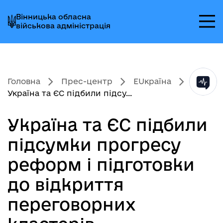
Перейти
Перейти
Перейти
Вінницька обласна
до
до
до
військова адміністрація
головного
головного
головного
меню
вмісту
колонтитула
Головна
Прес-центр
EUкраїна
Україна та ЄС підбили підсу...
Україна та ЄС підбили
підсумки прогресу
реформ і підготовки
до відкриття
переговорних