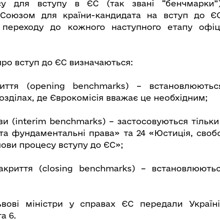
у для вступу в ЄС (так звані “бенчмарки”
Союзом для країни-кандидата на вступ до ЄС
 переходу до кожного наступного етапу офіц
про вступ до ЄС визначаються:
риття (opening benchmarks) – встановлюють
озділах, де Єврокомісія вважає це необхідним;
и (interim benchmarks) – застосовуються тільки
та фундаментальні права» та 24 «Юстиція, своб
нови процесу вступу до ЄС»;
акриття (closing benchmarks) – встановлюють
ьвові міністри у справах ЄС передали Україн
а 6.