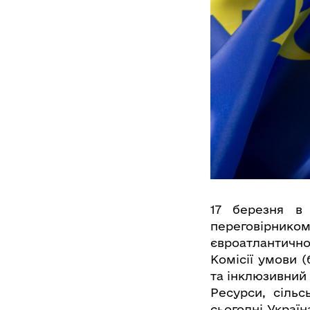
17 березня в 
переговірник
євроатлантично
Комісії умови 
та інклюзивний 
Ресурси, сільс
сьогодні Україн