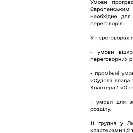
Умови прогрес
Європейським 
необхідне для
переговорів.
У переговорах 
- умови відк
переговорних р
- проміжні умов
«Судова влада 
Кластера 1 «Ос
- умови для з
розділу.
11 грудня у Л
кластерами 1,2 т