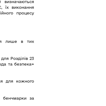
) визначаються
, їх виконання
ійного процесу
ся лише в тих
 для Розділів 23
ода та безпека»
ся для кожного
і бенчмарки за