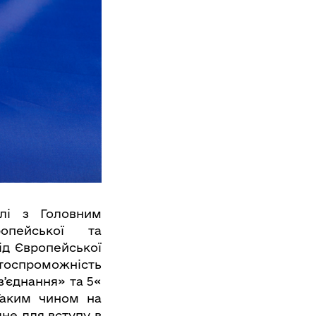
олі з Головним
ропейської та
ід Європейської
нтоспроможність
зʼєднання» та 5«
 Таким чином на
дне для вступу в