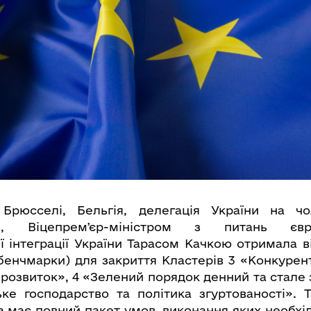
Брюсселі, Бельгія, делегація України на ч
ом, Віцепремʼєр-міністром з питань єв
ї інтеграції України Тарасом Качкою отримала в
(бенчмарки) для закриття Кластерів 3 «Конкуре
розвиток», 4 «Зелений порядок денний та стале 
ьке господарство та політика згуртованості».
а має повний пакет умов, виконання яких необхі