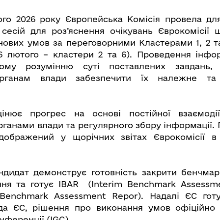
ого 2026 року Європейська Комісія провела дл
сесій для роз’яснення очікувань Єврокомісії
ових умов за переговорними Кластерами 1, 2 т
26 лютого – кластери 2 та 6). Проведення інфо
ому розумінню суті поставлених завдань,
органам влади забезпечити їх належне та 
цінює прогрес на основі постійної взаємоді
рганами влади та регулярного збору інформації. 
дображений у щорічних звітах Єврокомісії 
ндидат демонструє готовність закрити бенчмар
ня та готує IBAR (Interim Benchmark Assessm
 Benchmark Assessment Repor). Надалі ЄС готу
да ЄС, рішення про виконання умов офіційно
ференції (IGC).