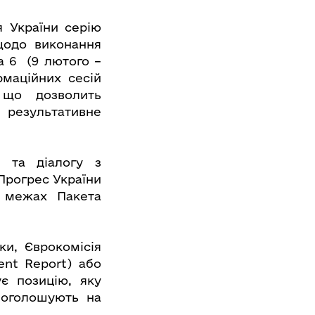
я України серію
 щодо виконання
а 6 (9 лютого –
рмаційних сесій
 що дозволить
результативне
ї та діалогу з
Прогрес України
в межах Пакета
ки, Єврокомісія
ent Report) або
є позицію, яку
 оголошують на