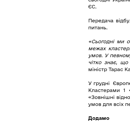
ЄС.
Передача відбу
питань.
«Сьогодні ми о
межах кластері
умов. У певном
чітко знає, що
міністр Тарас К
У грудні Європе
Кластерами 1 
«Зовнішні відн
умов для всіх п
Додамо