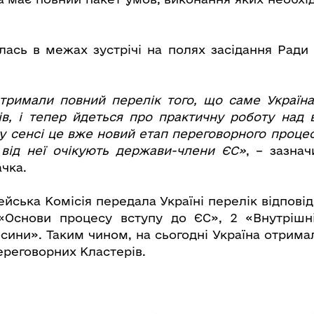
лась в межах зустрічі на полях засідання Ради 
тримали повний перелік того, що саме Україн
в, і тепер йдеться про практичну роботу над
у сенсі це вже новий етап переговорного процес
 від неї очікують держави-члени ЄС»
, – зазнач
ачка.
йська Комісія передала Україні перелік відповід
«Основи процесу вступу до ЄС», 2 «Внутрішн
осини». Таким чином, на сьогодні Україна отрима
ереговорних Кластерів.