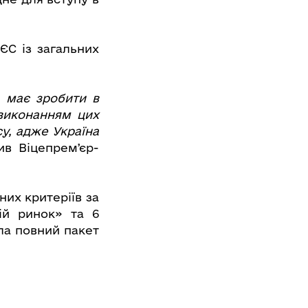
ЄС із загальних
а має зробити в
 виконанням цих
у, адже Україна
ив Віцепремʼєр-
них критеріїв за
ій ринок» та 6
ла повний пакет