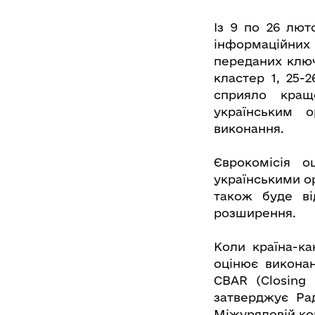
Із 9 по 26 лют
інформаційних 
переданих ключ
кластер 1, 25-
сприяло кращ
українським 
виконання.
Єврокомісія о
українськими о
також буде ві
розширення.
Коли країна-ка
оцінює виконан
CBAR (Closing
затверджує Ра
Міжурядовій кон