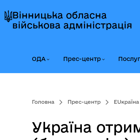
Перейти
Перейти
Перейти
до
до
до
Вінницька обласна
головного
головного
головного
військова адміністрація
меню
вмісту
колонтитула
ОДА
Прес-центр
Послу
Головна
Прес-центр
EUкраїна
Україна отри