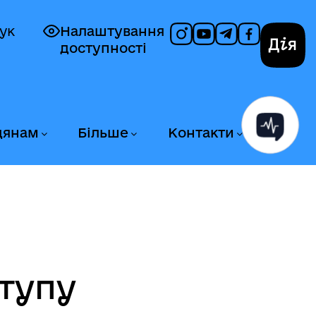
ук
Налаштування
доступності
Дія
дянам
Більше
Контакти
тупу