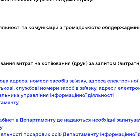
льності та комунікацій з громадськістю облдержадміні
вання витрат на копіювання (друк) за запитом (витратн
ва адреса, номери засобів зв'язку, адреса електронно
тькові, службові номери засобів зв'язку, адреси елект
альника управління інформаційної діяльності
таменту
бінетів Департаменту де надаються необхідні запитува
у
яльності посадових осіб Департаменту інформаційної ді