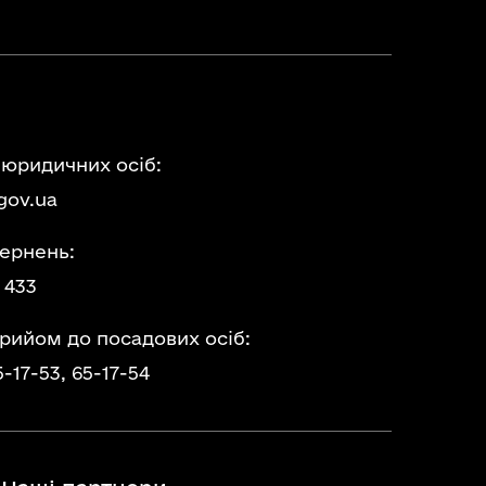
 юридичних осіб:
gov.ua
ернень:
 433
прийом до посадових осіб:
5-17-53,
65-17-54