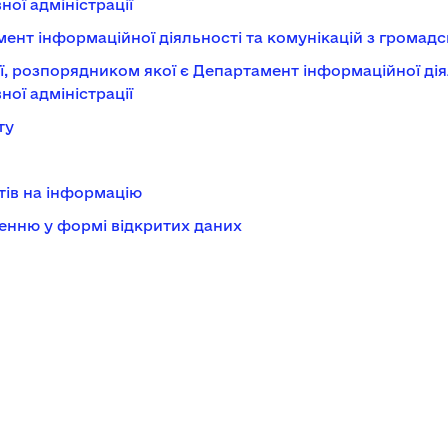
ої адміністрації
ент інформаційної діяльності та комунікацій з громадс
, розпорядником якої є Департамент інформаційної діял
ої адміністрації
ту
тів на інформацію
енню у формі відкритих даних