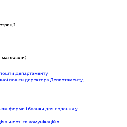
страції
і матеріали)
ї пошти Департаменту
ронної пошти директора Департаменту,
чам форми і бланки для подання у
яльності та комунікацій з