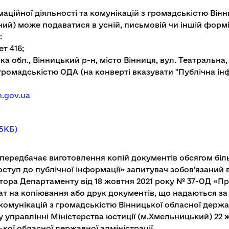
ційної діяльності та комунікацій з громадськістю Вінн
вний) може подаватися в усній, письмовій чи іншій фор
:
т 416;
ька обл., Вінницький р-н, місто Вінниця, вул. Театральна
 громадськістю ОДА (на конверті вказувати "Публічна ін
.gov.ua
25КБ)
ередбачає виготовлення копій документів обсягом більш
 доступ до публічної інформації» запитувач зобов’язани
ктора Департаменту від 18 жовтня 2021 року № 37-ОД «
т на копіювання або друк документів, що надаються за
комунікацій з громадськістю Вінницької обласної держа
управлінні Міністерства юстиції (м.Хмельницький) 22 ж
кої обласної державної адміністрації.