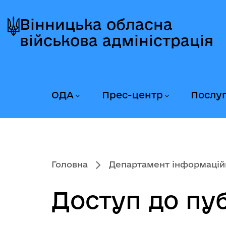
Перейти
Перейти
Перейти
до
до
до
Вінницька обласна
головного
головного
головного
військова адміністрація
меню
вмісту
колонтитула
ОДА
Прес-центр
Послу
Головна
Департамент інформаційно
Доступ до пуб