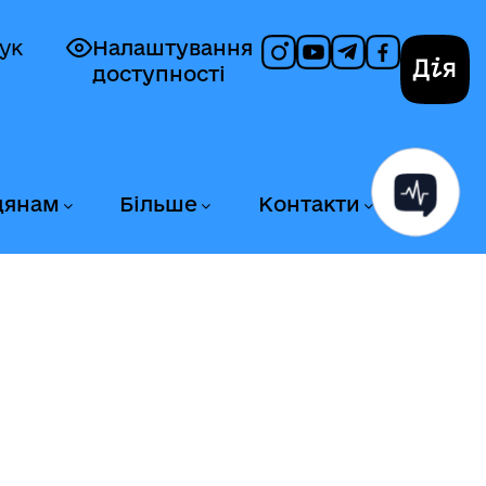
ук
Налаштування
доступності
Дія
дянам
Більше
Контакти