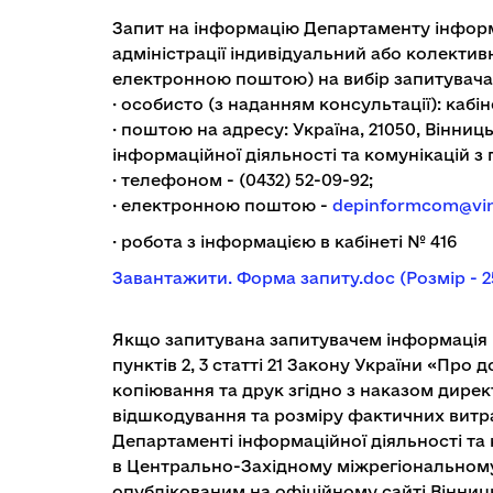
Запит на інформацію Департаменту інформа
адміністрації індивідуальний або колекти
електронною поштою) на вибір запитувача
· особисто (з наданням консультації): кабіне
· поштою на адресу: Україна, 21050, Вінниц
інформаційної діяльності та комунікацій з
· телефоном - (0432) 52-09-92;
· електронною поштою -
depinformcom@vin
· робота з інформацією в кабінеті № 416
Завантажити. Форма запиту.doc (Розмір - 
Якщо запитувана запитувачем інформація п
пунктів 2, 3 статті 21 Закону України «Про
копіювання та друк згідно з наказом дире
відшкодування та розміру фактичних витра
Департаменті інформаційної діяльності та 
в Центрально-Західному міжрегіональному 
опублікованим на офіційному сайті Вінниць