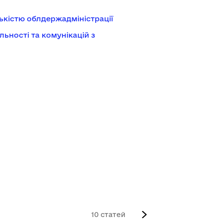
ькістю облдержадміністрації
ьності та комунікацій з
10