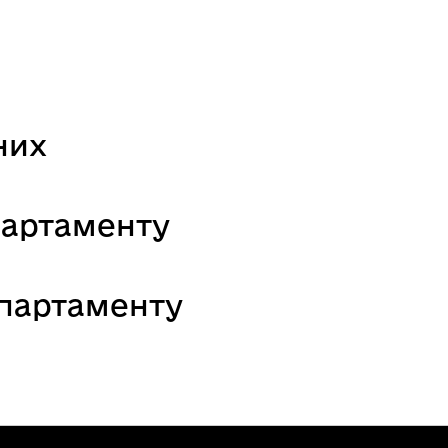
них
партаменту
епартаменту