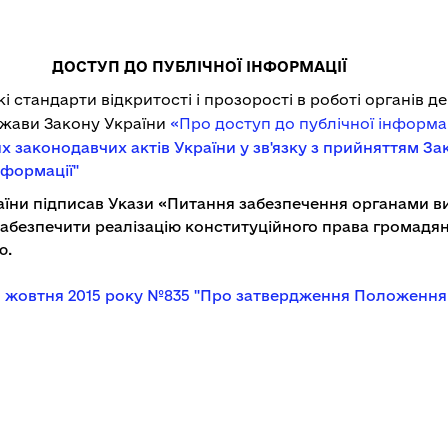
ДОСТУП ДО ПУБЛІЧНОЇ ІНФОРМАЦІЇ
 стандарти відкритості і прозорості в роботі органів 
ржави Закону України
«Про доступ до публічної інформа
х законодавчих актів України у зв'язку з прийняттям За
нформації"
аїни підписав Укази
«Питання забезпечення органами ви
 забезпечити реалізацію конституційного права громадян 
ю.
 21 жовтня 2015 року №835 "Про затвердження Положення 