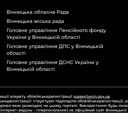
Вінницька обласна Рада
Вінницька міська рада
Головне управління Пенсійного фонду
України у Вінницькій області
Головне управління ДПС у Вінницькій
області
Головне управління ДСНС України у
Вінницькій області
ації апарату облвійськадміністрації
support@vin.gov.ua
ькадміністрації: структурні підрозділи облвійськадміністрації, ра
торінки яких розміщені на цьому порталі. Використання будь-яких
інтернет-видань - гіперпосилання) на офіційний сайт Вінницької
 Commons Attribution 4.0 International license, якщо не зазначен