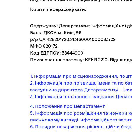
Кошти перераховувати:
Одержувач: Департамент інформаційної дія
Банк: ДКСУ м. Київ, 96
р/р UA 428201720343160001000083739
МФО 820172
Код ЕДРПОУ: 38444900
Призначення платежу: КЕКВ 2210. Відшкоду
1.
І
нформація про місцезнаходження, пошто
2.
Інформація про прізвища, імена та по ба
заступника директора Департаменту - нач
3.
Інформація про основні завдання Депар
4.
Положення про Департамент
5.
Інформація про розміщення та номери ка
письмовому вигляді інформаційного запит
6.
Порядок оскарження рішень, дій чи безді