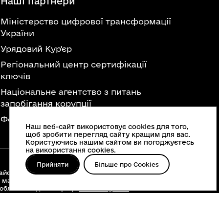
Наші партнери
Міністерство цифрової трансформації
України
Урядовий Кур'єр
Регіональний центр сертифікації
ключів
Національне агентство з питань
запобігання корупції
Федерація професійних спілок України
Наш веб-сайт використовує cookies для того,
щоб зробити перегляд сайту кращим для вас.
Користуючись нашим сайтом ви погоджуєтесь
на використання cookies.
Прийняти
Більше про Cookies
йонні військові адміністрації, територіальні
 матеріалів, що опубліковані на цьому сайті,
 облвійськадміністрації
www.vin.gov.ua
.
о інше