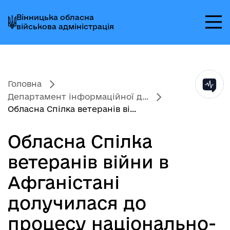
Перейти
Перейти
Перейти
Вінницька обласна
до
до
до
військова адміністрація
головного
головного
головного
меню
вмісту
колонтитула
Головна
Департамент інформаційної д...
Обласна Спілка ветеранів ві...
Обласна Спілка
ветеранів війни в
Афганістані
долучилася до
процесу національно-