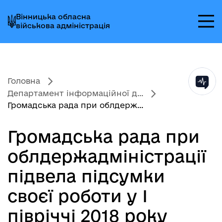
Перейти
Перейти
Перейти
Вінницька обласна
до
до
до
військова адміністрація
головного
головного
головного
меню
вмісту
колонтитула
Головна
Департамент інформаційної д...
Громадська рада при облдерж...
Громадська рада при
облдержадміністрації
підвела підсумки
своєї роботи у І
півріччі 2018 року