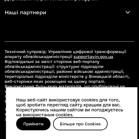
Наші партнери
Технічний супровід: Управління цифрової трансформації
апарату облвійськадміністрації
support@vin.gov.ua
Відповідальні за зміст сторінок веб-порталу
облвійськадміністрації: структурні підрозділи
облвійськадміністрації, районні військові адміністрації,
територіальні підрозділи міністерств у Вінницькій області,
веб-сторінки яких розміщені на цьому порталі.
Використання будь-яких матеріалів, що опубліковані на
цьому сайті, дозволяється при умові зазначення посилання
(для інтернет-видань - гіперпосилання) на офіційний сайт
Наш веб-сайт використовує cookies для того,
Вінницької облвійськадміністрації
www.vin.gov.ua
.
щоб зробити перегляд сайту кращим для вас.
© 2026 Весь контент доступний за ліцензією Creative
Користуючись нашим сайтом ви погоджуєтесь
Commons Attribution 4.0 International license, якщо не
на використання cookies.
зазначено інше
Прийняти
Більше про Cookies