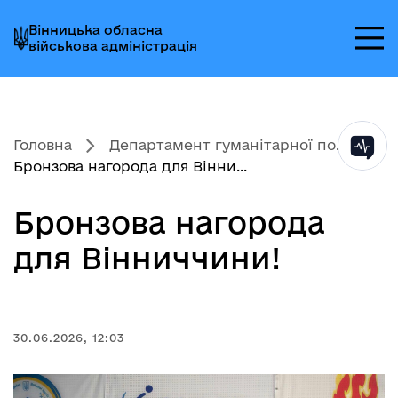
Перейти
Перейти
Перейти
Вінницька обласна
до
до
до
військова адміністрація
головного
головного
головного
меню
вмісту
колонтитула
Головна
Департамент гуманітарної по...
Бронзова нагорода для Вінни...
Бронзова нагорода
для Вінниччини!
30.06.2026, 12:03