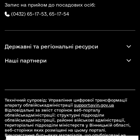
Запис на прийом до посадових осіб:
(0432) 65-17-53,
65-17-54
Державні та регіональні ресурси
Наші партнери
Технічний супровід: Управління цифрової трансформації
апарату облвійськадміністрації
support@vin.gov.ua
Відповідальні за зміст сторінок веб-порталу
облвійськадміністрації: структурні підрозділи
облвійськадміністрації, районні військові адміністрації,
територіальні підрозділи міністерств у Вінницькій області,
веб-сторінки яких розміщені на цьому порталі.
Використання будь-яких матеріалів, що опубліковані на