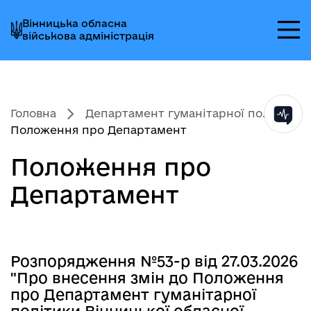
Перейти
Перейти
Перейти
Вінницька обласна
до
до
до
військова адміністрація
головного
головного
головного
меню
вмісту
колонтитула
Головна
Департамент гуманітарної по...
Положення про Департамент
Положення про
Департамент
Розпорядження №53-р від 27.03.2026
"Про внесення змін до Положення
про Департамент гуманітарної