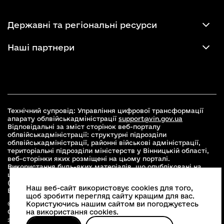
Державні та регіональні ресурси
Наші партнери
Технічний супровід: Управління цифрової трансформації
апарату облвійськадміністрації
support@vin.gov.ua
Відповідальні за зміст сторінок веб-порталу
облвійськадміністрації: структурні підрозділи
облвійськадміністрації, районні військові адміністрації,
територіальні підрозділи міністерств у Вінницькій області,
веб-сторінки яких розміщені на цьому порталі.
Використання будь-яких матеріалів, що опубліковані на
цьому сайті, дозволяється при умові зазначення посилання
(для інтернет-видань - гіперпосилання) на офіційний сайт
Наш веб-сайт використовує cookies для того,
Вінницької облвійськадміністрації
www.vin.gov.ua
.
щоб зробити перегляд сайту кращим для вас.
© 2026 Весь контент доступний за ліцензією Creative
Користуючись нашим сайтом ви погоджуєтесь
Commons Attribution 4.0 International license, якщо не
на використання cookies.
зазначено інше