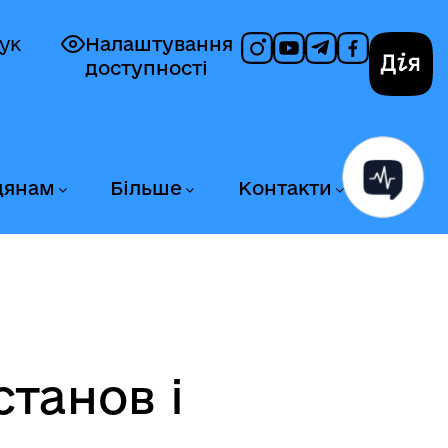
ук
Налаштування
доступності
Дія
дянам
Більше
Контакти
станов і