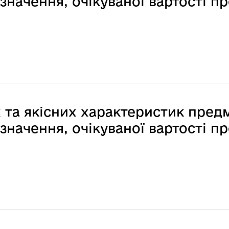
начення, очікуваної вартості пр
 та якісних характеристик предм
начення, очікуваної вартості пр