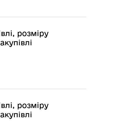
влі, розміру
акупівлі
влі, розміру
акупівлі