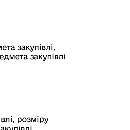
ета закупівлі,
едмета закупівлі
влі, розміру
акупівлі