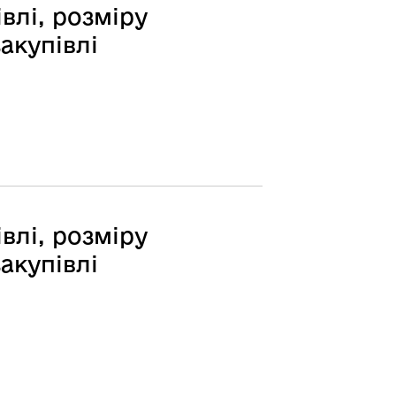
влі, розміру
акупівлі
влі, розміру
акупівлі