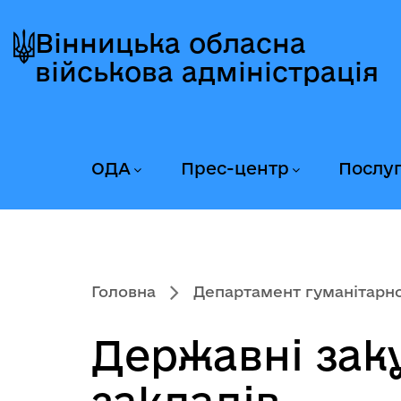
Перейти
Перейти
Перейти
до
до
до
Вінницька обласна
головного
головного
головного
військова адміністрація
меню
вмісту
колонтитула
ОДА
Прес-центр
Послу
Головна
Департамент гуманітарної
Державні закуп