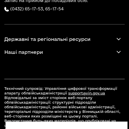
Запис на прийом до посадових осіб:
(0432) 65-17-53,
65-17-54
Державні та регіональні ресурси
Наші партнери
Технічний супровід: Управління цифрової трансформації
апарату облвійськадміністрації
support@vin.gov.ua
Відповідальні за зміст сторінок веб-порталу
облвійськадміністрації: структурні підрозділи
облвійськадміністрації, районні військові адміністрації,
територіальні підрозділи міністерств у Вінницькій області,
веб-сторінки яких розміщені на цьому порталі.
Використання будь-яких матеріалів, що опубліковані на
цьому сайті, дозволяється при умові зазначення посилання