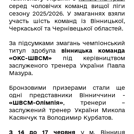
серед чоловічих команд вищої ліги
сезону 2025/2026. У змаганнях взяли
участь шість команд із Вінницької,
Черкаської та Чернівецької областей.
За підсумками змагань чемпіонський
титул здобула
вінницька команда
«ОКС-ШВСМ»
під керівництвом
заслуженого тренера України Павла
Мазура.
Бронзовими призерами стали ще
одні представники Вінниччини -
«ШВСМ-Олімпія»
, тренери –
заслужений тренер України Микола
Касянчук та Володимир Курбатов.
З 14 до 17 червня
у м. Вінниця