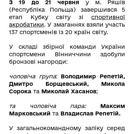
З 19 до 21 червня
у м. Ряшів
(Республіка Польща) завершився 5
етап Кубку світу зі
спортивної
акробатики
. У змаганнях взяли участь
137 спортсменів із 20 країн світу.
У складі збірної команди України
спортсмени Вінниччини здобули
бронзові нагороди:
чоловіча група
:
Володимир Репетій,
Дмитро Борщевський, Микола
Сорока
та
Миколай Хасанов
;
та чоловіча пара:
Максим
Марковський
та
Владислав Репетій.
У загальнокомандному заліку серед