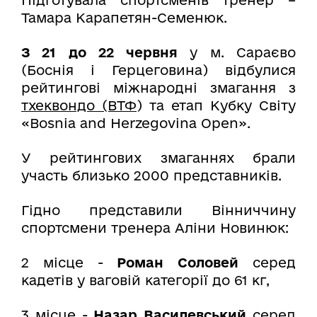
Підготувала спортсменів тренер –
Тамара Карапетян-Семенюк.
З 21 до 22 червня
у м. Сараєво
(Боснія і Герцеговина) відбулися
рейтингові міжнародні змагання з
тхеквондо (ВТФ
) та етап Кубку Світу
«Bosnia and Herzegovina Open».
У рейтингових змаганнях брали
участь близько 2000 представників.
Гідно представили Вінниччину
спортсмени тренера Аліни Новинюк:
2 місце -
Роман Соловей
серед
кадетів у ваговій категорії до 61 кг,
3 місце -
Назар Василевський
серед