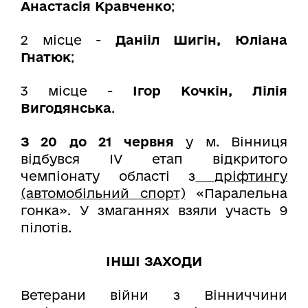
Анастасія Кравченко
;
2 місце -
Данііл Шигін, Юліана
Гнатюк
;
3 місце -
Ігор Кочкін, Лілія
Вигодянська
.
З 20 до 21 червня
у м. Вінниця
відбувся ІV етап відкритого
чемпіонату області з
дріфтингу
(автомобільний спорт)
«Паралельна
гонка». У змаганнях взяли участь 9
пілотів.
ІНШІ ЗАХОДИ
Ветерани війни з Вінниччини