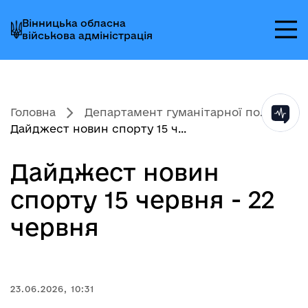
Перейти
Перейти
Перейти
Вінницька обласна
до
до
до
військова адміністрація
головного
головного
головного
меню
вмісту
колонтитула
Головна
Департамент гуманітарної по...
Дайджест новин спорту 15 ч...
Дайджест новин
спорту 15 червня - 22
червня
23.06.2026, 10:31