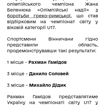
олімпійського чемпіона Жана
Беленюка «Олімпійські надії»
з
боротьби греко-римської
, що став
відбірковим на чемпіонат світу у
віковій категорії U17.
Спортсмени Вінничани гідно
представили область,
продемонструвавши такі результати:
1 місце -
Рахман Гамідов
3 місце -
Данило Соловей
3 місце -
Михайло Дідик
Рахман Гамідов представлятиме
Україну на чемпіонаті світу U17 у