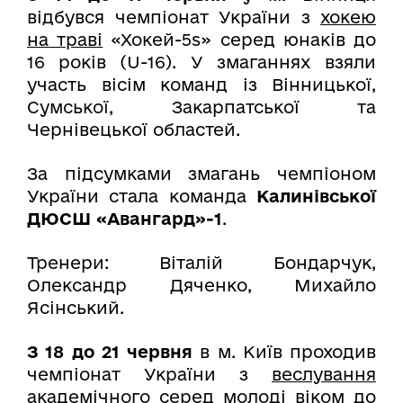
відбувся чемпіонат України з
хокею
на траві
«Хокей-5s» серед юнаків до
16 років (U-16). У змаганнях взяли
участь вісім команд із Вінницької,
Сумської, Закарпатської та
Чернівецької областей.
За підсумками змагань чемпіоном
України стала команда
Калинівської
ДЮСШ «Авангард»-1
.
Тренери: Віталій Бондарчук,
Олександр Дяченко, Михайло
Ясінський.
З 18 до 21 червня
в м. Київ проходив
чемпіонат України з
веслування
академічного
серед молоді віком до