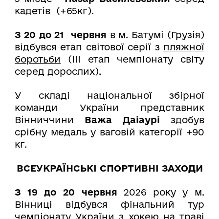
кадетів (+65кг).
З 20 до 21 червня
в м. Батумі (Грузія)
відбувся етап світової серії з
пляжної
боротьби
(ІІІ етап чемпіонату світу
серед дорослих).
У складі національної збірної
команди України представник
Вінниччини
Важа Даіаурі
здобув
срібну медаль у ваговій категорії +90
кг.
ВСЕУКРАЇНСЬКІ СПОРТИВНІ ЗАХОДИ
З 19 до 20 червня
2026 року у м.
Вінниці відбувся фінальний тур
чемпіонату України з
хокею на траві