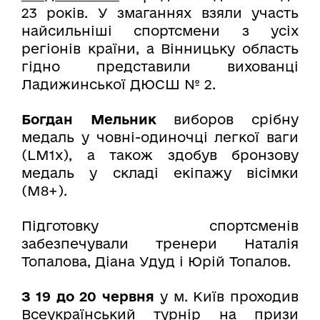
23 років. У змаганнях взяли участь
найсильніші спортсмени з усіх
регіонів країни, а Вінницьку область
гідно представили вихованці
Ладижинської ДЮСШ № 2.
Богдан Мельник
виборов срібну
медаль у човні-одиночці легкої ваги
(LM1x), а також здобув бронзову
медаль у складі екіпажу вісімки
(М8+).
Підготовку спортсменів
забезпечували тренери Наталія
Топалова, Діана Удуд і Юрій Топалов.
З 19 до 20 червня
у м. Київ проходив
Всеукраїнський турнір на призи