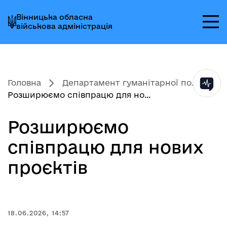
Перейти
Перейти
Перейти
Вінницька обласна
до
до
до
військова адміністрація
головного
головного
головного
меню
вмісту
колонтитула
Головна
Департамент гуманітарної по...
Розширюємо співпрацю для но...
Розширюємо
співпрацю для нових
проєктів
18.06.2026, 14:57