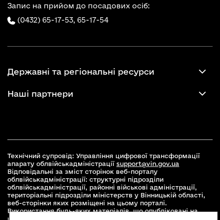
Запис на прийом до посадових осіб:
(0432) 65-17-53,
65-17-54
Державні та регіональні ресурси
Наші партнери
Технічний супровід: Управління цифрової трансформації
апарату облвійськадміністрації
support@vin.gov.ua
Відповідальні за зміст сторінок веб-порталу
облвійськадміністрації: структурні підрозділи
облвійськадміністрації, районні військові адміністрації,
територіальні підрозділи міністерств у Вінницькій області,
веб-сторінки яких розміщені на цьому порталі.
Використання будь-яких матеріалів, що опубліковані на
цьому сайті, дозволяється при умові зазначення посилання