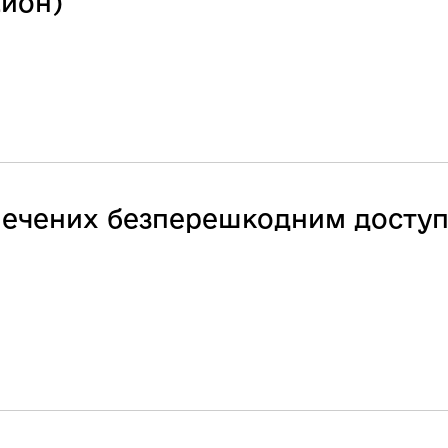
айон)
езпечених безперешкодним досту