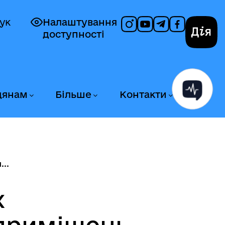
ук
Налаштування
доступності
Дія
дянам
Більше
Контакти
...
х