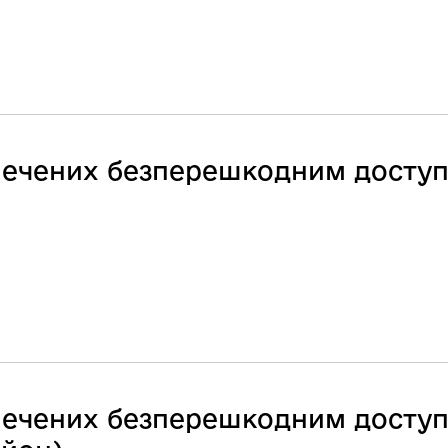
езпечених безперешкодним досту
езпечених безперешкодним досту