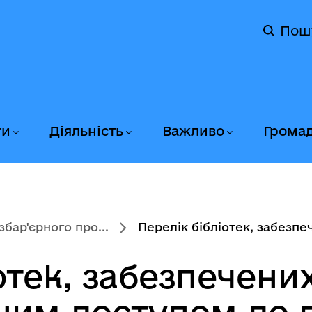
Пош
ги
Діяльність
Важливо
Грома
бар'єрного про...
Перелік бібліотек, забезпеч
отек, забезпечени