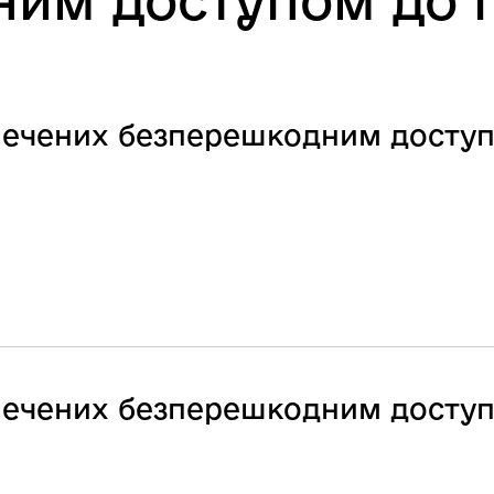
ним доступом до 
езпечених безперешкодним досту
езпечених безперешкодним досту