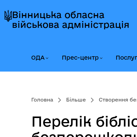
Перейти
Перейти
Перейти
до
до
до
Вінницька обласна
головного
головного
головного
військова адміністрація
меню
вмісту
колонтитула
ОДА
Прес-центр
Послу
Головна
Більше
Створення без
Перелік біблі