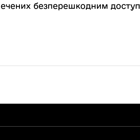
езпечених безперешкодним досту