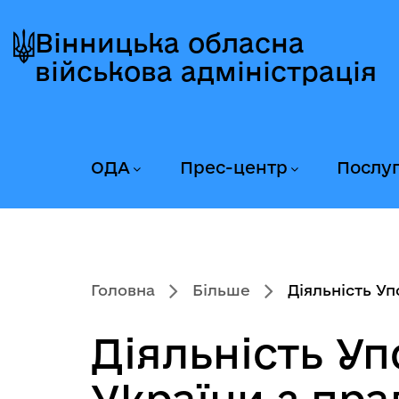
Перейти
Перейти
Перейти
до
до
до
Вінницька обласна
головного
головного
головного
військова адміністрація
меню
вмісту
колонтитула
ОДА
Прес-центр
Послу
Головна
Більше
Діяльність Уп
Діяльність У