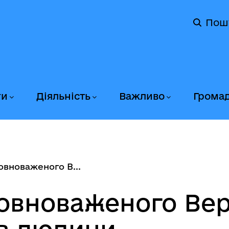
Пош
ги
Діяльність
Важливо
Грома
овноваженого В...
повноваженого Вер