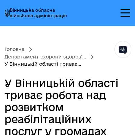
Перейти
Перейти
Перейти
Вінницька обласна
до
до
до
військова адміністрація
головного
головного
головного
меню
вмісту
колонтитула
Головна
Департамент охорони здоров’...
У Вінницькій області триває...
У Вінницькій області
триває робота над
розвитком
реабілітаційних
послуг у громадах