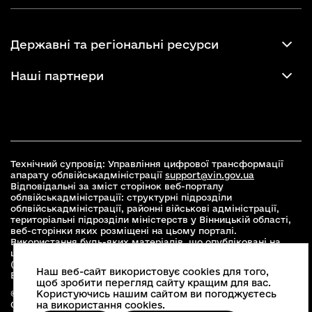
Державні та регіональні ресурси
Наші партнери
Технічний супровід: Управління цифрової трансформації
апарату облвійськадміністрації
support@vin.gov.ua
Відповідальні за зміст сторінок веб-порталу
облвійськадміністрації: структурні підрозділи
облвійськадміністрації, районні військові адміністрації,
територіальні підрозділи міністерств у Вінницькій області,
веб-сторінки яких розміщені на цьому порталі.
Використання будь-яких матеріалів, що опубліковані на
цьому сайті, дозволяється при умові зазначення посилання
(для інтернет-видань - гіперпосилання) на офіційний сайт
Наш веб-сайт використовує cookies для того,
Вінницької облвійськадміністрації
www.vin.gov.ua
.
щоб зробити перегляд сайту кращим для вас.
Користуючись нашим сайтом ви погоджуєтесь
© 2026 Весь контент доступний за ліцензією Creative
на використання cookies.
Commons Attribution 4.0 International license, якщо не