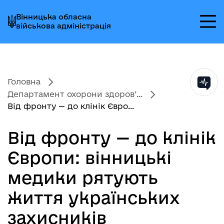
Перейти
Перейти
Перейти
Вінницька обласна
до
до
до
військова адміністрація
головного
головного
головного
меню
вмісту
колонтитула
Головна
Департамент охорони здоров’...
Від фронту — до клінік Євро...
Від фронту — до клінік
Європи: вінницькі
медики рятують
життя українських
захисників