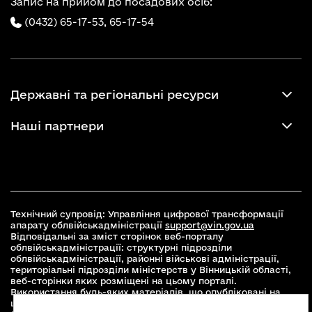
Запис на прийом до посадових осіб:
(0432) 65-17-53,
65-17-54
Державні та регіональні ресурси
Наші партнери
Технічний супровід: Управління цифрової трансформації
апарату облвійськадміністрації
support@vin.gov.ua
Відповідальні за зміст сторінок веб-порталу
облвійськадміністрації: структурні підрозділи
облвійськадміністрації, районні військові адміністрації,
територіальні підрозділи міністерств у Вінницькій області,
веб-сторінки яких розміщені на цьому порталі.
Використання будь-яких матеріалів, що опубліковані на
цьому сайті, дозволяється при умові зазначення посилання