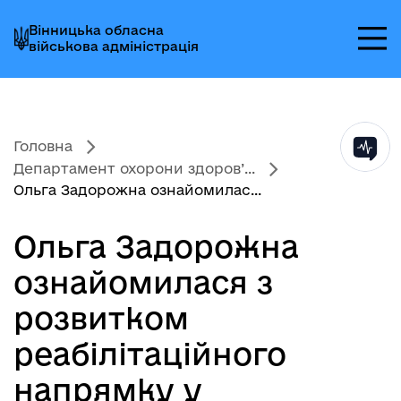
Перейти
Перейти
Перейти
Вінницька обласна
до
до
до
військова адміністрація
головного
головного
головного
меню
вмісту
колонтитула
Головна
Департамент охорони здоров’...
Ольга Задорожна ознайомилас...
Ольга Задорожна
ознайомилася з
розвитком
реабілітаційного
напрямку у