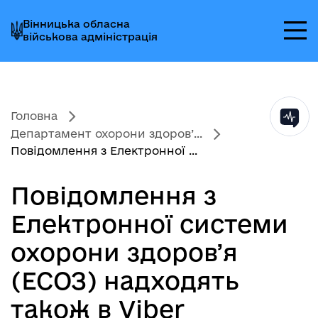
Перейти
Перейти
Перейти
Вінницька обласна
до
до
до
військова адміністрація
головного
головного
головного
меню
вмісту
колонтитула
Головна
Департамент охорони здоров’...
Повідомлення з Електронної ...
Повідомлення з
Електронної системи
охорони здоровʼя
(ЕСОЗ) надходять
також в Viber