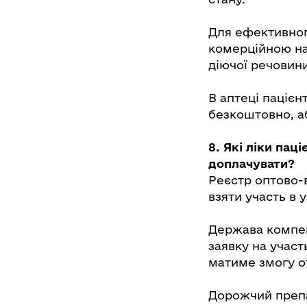
Для ефективног
комерційною на
діючої речовини
В аптеці паціє
безкоштовно, а
8. Які ліки пац
доплачувати?
Реєстр оптово-
взяти участь в 
Держава компен
заявку на участ
матиме змогу о
Дорожчий препа