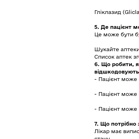
Гліклазид (Glicl
5. Де пацієнт 
Це може бути бу
Шукайте аптеки
Список аптек зг
6. Що робити, я
відшкодовують
- Пацієнт може 
- Пацієнт може 
- Пацієнт може 
7. Що потрібно 
Лікар має випис
стану.