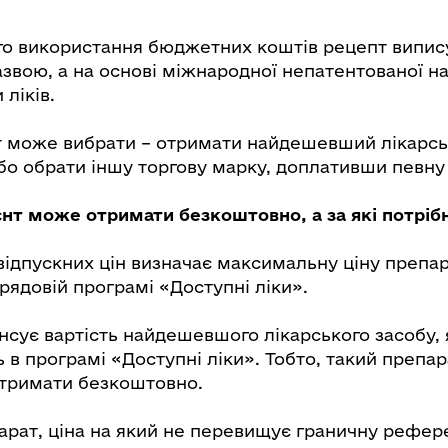
о використання бюджетних коштів рецепт випис
звою, а на основі міжнародної непатентованої н
 ліків.
нт може вибрати – отримати найдешевший лікарсь
бо обрати іншу торгову марку, доплативши певну
ієнт може отримати безкоштовно, а за які потріб
відпускних цін визначає максимальну ціну препа
урядовій програмі «Доступні ліки».
сує вартість найдешевшого лікарського засобу, 
ь в програмі «Доступні ліки». Тобто, такий препар
тримати безкоштовно.
рат, ціна на який не перевищує граничну рефере