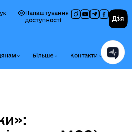
ук
Налаштування
доступності
Дія
дянам
Більше
Контакти
ки»: