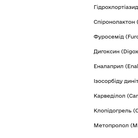
Гідрохлортіазид
Спіронолактон (
Фуросемід (Fur
Дигоксин (Digox
Еналаприл (Enal
Ізосорбіду диніт
Карведілол (Car
Клопідогрель (C
Метопролол (Me