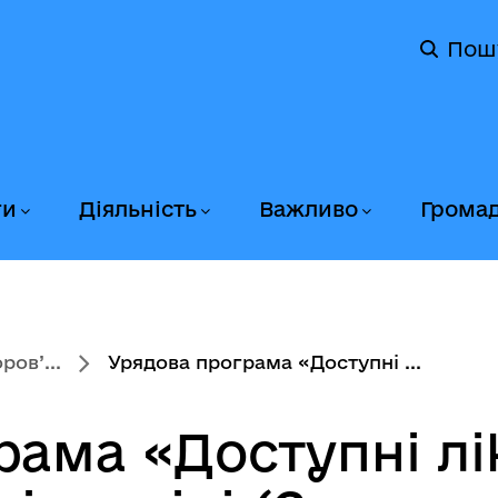
Пош
ги
Діяльність
Важливо
Грома
ов’...
Урядова програма «Доступні ...
рама «Доступні лі