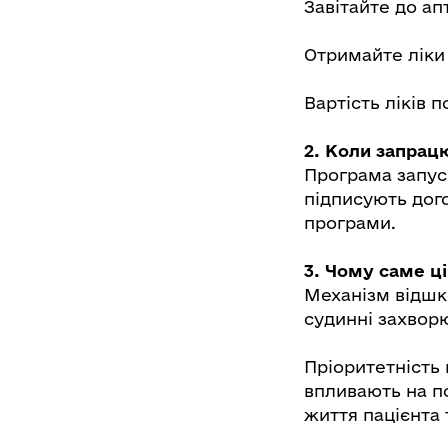
Завітайте до ап
Отримайте ліки
Вартість ліків 
2. Коли запрац
Програма запуск
підписують дог
програми.
3. Чому саме ці
Механізм відшко
судинні захворю
Пріоритетність
впливають на п
життя пацієнта