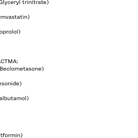
lyceryl trinitrate)
mvastatin)
oprolol)
АСТМА:
Beclometasone)
esonide)
albutamol)
tformin)