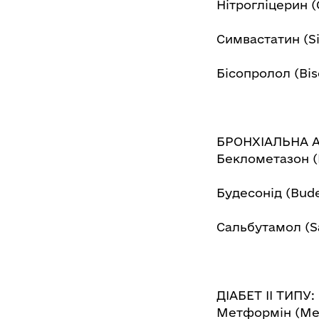
Нітрогліцерин (G
Симвастатин (Si
Бісопролол (Bis
БРОНХІАЛЬНА 
Беклометазон (
Будесонід (Bud
Сальбутамол (S
ДІАБЕТ ІІ ТИПУ:
Метформін (Me