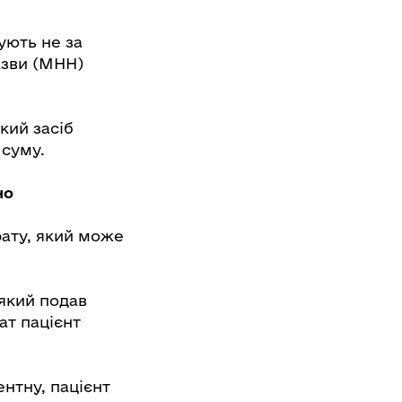
ують не за
азви (МНН)
кий засіб
 суму.
но
рату, який може
який подав
ат пацієнт
нтну, пацієнт