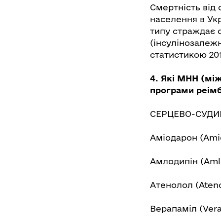
Смертність від
населення в Укра
типу страждає о
(інсулінозалежн
статистикою 201
4. Які МНН (мі
програми реімб
СЕРЦЕВО-СУДИ
Аміодарон (Ami
Амлодипін (Aml
Атенолол (Ateno
Верапаміл (Vera