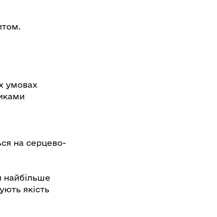
птом.
их умовах
никами
ься на серцево-
и найбільше
ують якість