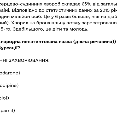
 серцево-судинних хвороб складає 65% від загаль
їні. Відповідно до статистичних даних за 2015 рік,
дин мільйон осіб. Це у 6 разів більше, ніж на діаб
ий). Хворих на бронхіальну астму зареєстровано 2
5-го. Здебільшого, це діти та молодь.
жнародна непатентована назва (діюча речовина))
урсації?
ННІ ЗАХВОРЮВАННЯ:
odarone)
odipine)
lol)
pamil)