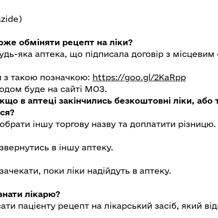
azide)
може обміняти рецепт на ліки?
дь-яка аптека, що підписала договір з місцевим
 з такою позначкою:
https://goo.gl/2KaRpp
одом буде на сайті МОЗ.
кщо в аптеці закінчились безкоштовні ліки, або 
ся?
обрати іншу торгову назву та доплатити різницю.
звернутись в іншу аптеку.
зачекати, поки ліки надійдуть в аптеку.
знати лікарю?
ати пацієнту рецепт на лікарський засіб, який від