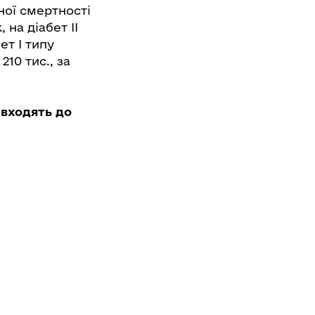
ної смертності
 на діабет ІІ
ет І типу
10 тис., за
 входять до