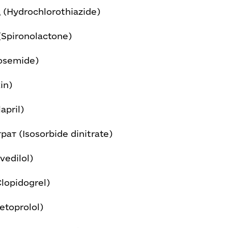
 (Hydrochlorothiazide)
Spironolactone)
osemide)
in)
april)
рат (Isosorbide dinitrate)
vedilol)
lopidogrel)
toprolol)