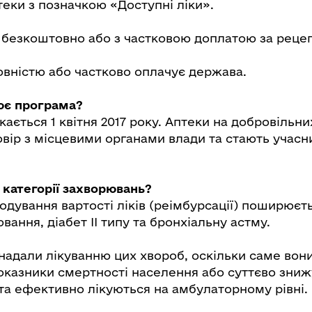
теки з позначкою «Доступні ліки».
 безкоштовно або з частковою доплатою за реце
повністю або частково оплачує держава.
ює програма?
ається 1 квітня 2017 року. Аптеки на добровільн
овір з місцевими органами влади та стають учас
 категорії захворювань?
дування вартості ліків (реімбурсації) поширюєт
вання, діабет ІІ типу та бронхіальну астму.
 надали лікуванню цих хвороб, оскільки саме вон
оказники смертності населення або суттєво зниж
 та ефективно лікуються на амбулаторному рівні.