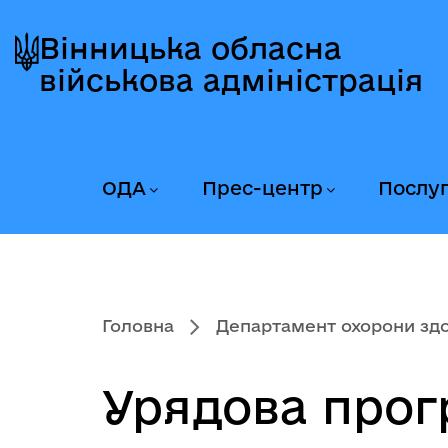
Перейти
Перейти
Перейти
до
до
до
Вінницька обласна
головного
головного
головного
військова адміністрація
меню
вмісту
колонтитула
ОДА
Прес-центр
Послу
Головна
Департамент охорони здор
Урядова прог