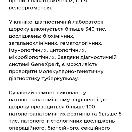
проби з навантаженням, в т.ч.
велоергометрія.
У клініко-діагностичній лабораторії
щороку виконується більше 340 тис.
досліджень: біохімічних,
загальноклінічних, гематологічних,
імунологічних, цитологічних,
мікробіологічних. Завдяки діагностичній
системі GeneXpert, є можливість
проводити молекулярно-генетичну
діагностику туберкульозу.
Сучасний ремонт виконано у
патологоанатомічному відділенні, де
щороку проводиться більше 100
патологоанатомічних розтинів та більше 5
тис. патолого-гістологічних досліджень
операційного, біопсійного, секційного