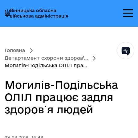
Перейти
Перейти
Перейти
Вінницька обласна
до
до
до
військова адміністрація
головного
головного
головного
меню
вмісту
колонтитула
Головна
Департамент охорони здоров’...
Могилів-Подільська ОЛІЛ пра...
Могилів-Подільська
ОЛІЛ працює задля
здоров`я людей
09.08.2019, 14:48