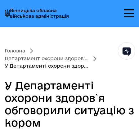
Перейти
Перейти
Перейти
Вінницька обласна
до
до
до
військова адміністрація
головного
головного
головного
меню
вмісту
колонтитула
Головна
Департамент охорони здоров’...
У Департаменті охорони здор...
У Департаменті
охорони здоров`я
обговорили ситуацію з
кором