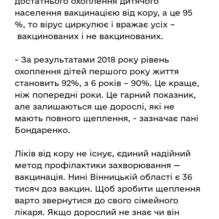
достатнього охоплення дитячого
населення вакцинацією від кору, а це 95
%, то вірус циркулює і вражає усіх –
вакцинованих і не вакцинованих.
- За результатами 2018 року рівень
охоплення дітей першого року життя
становить 92%, з 6 років – 90%. Це краще,
ніж попередні роки. Це гарний показник,
але залишаються ще дорослі, які не
мають повного щеплення, - зазначає пані
Бондаренко.
Ліків від кору не існує, єдиний надійний
метод профілактики захворювання —
вакцинація. Нині Вінницькій області є 36
тисяч доз вакцин. Щоб зробити щеплення
варто звернутися до свого сімейного
лікаря. Якщо дорослий не знає чи він