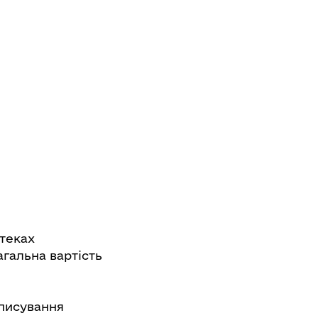
птеках
агальна вартість
иписування