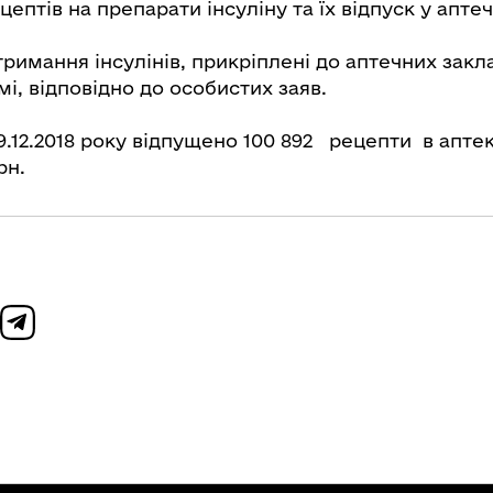
ептів на препарати інсуліну та їх відпуск у апте
тримання інсулінів, прикріплені до аптечних закла
мі, відповідно до особистих заяв.
 29.12.2018 року відпущено 100 892 рецепти в апте
рн.