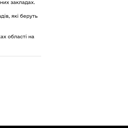
чних закладах.
дів, які беруть
ках області на