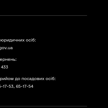
 юридичних осіб:
gov.ua
ернень:
 433
прийом до посадових осіб:
5-17-53,
65-17-54