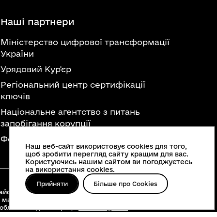
Наші партнери
Міністерство цифрової трансформації
України
Урядовий Кур'єр
Регіональний центр сертифікації
ключів
Національне агентство з питань
запобігання корупції
Федерація професійних спілок України
Наш веб-сайт використовує cookies для того,
щоб зробити перегляд сайту кращим для вас.
Користуючись нашим сайтом ви погоджуєтесь
на використання cookies.
Прийняти
Більше про Cookies
йонні військові адміністрації, територіальні
 матеріалів, що опубліковані на цьому сайті,
 облвійськадміністрації
www.vin.gov.ua
.