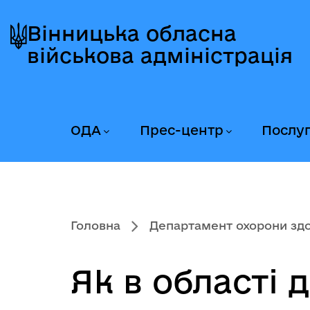
Перейти
Перейти
Перейти
до
до
до
Вінницька обласна
головного
головного
головного
військова адміністрація
меню
вмісту
колонтитула
ОДА
Прес-центр
Послу
Головна
Департамент охорони здор
Як в області 