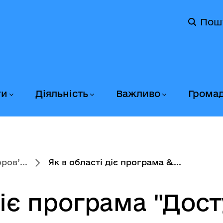
Пош
ги
Діяльність
Важливо
Грома
ов’...
Як в області діє програма &...
діє програма "Дост