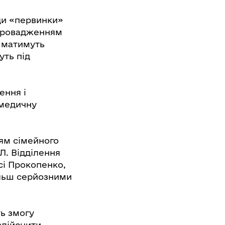
ади «первинки»
впровадженням
Л матимуть
уть під
ення і
 медичну
ням сімейного
Л. Відділення
сі Прокопенко,
ільш серйозними
ть змогу
здійснити