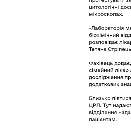
цитологічні до
мікроскопах.
-Лабораторія ма
біохімічний від
розповідає ліка
Тетяна Стрілець
Фахівець додає
сімейний лікар 
дослідження пр
додаткових анал
Близько півтися
ЦРЛ. Тут надают
відділення над
пацієнтам.