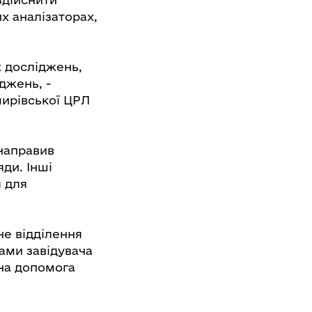
х аналізаторах,
х досліджень,
іджень, -
мирівської ЦРЛ
 направив
ди. Інші
 для
не відділення
ами завідувача
чна допомога