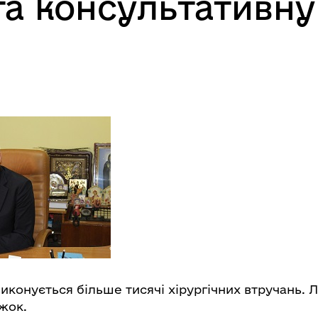
а консультативну 
конується більше тисячі хірургічних втручань. Л
жок.