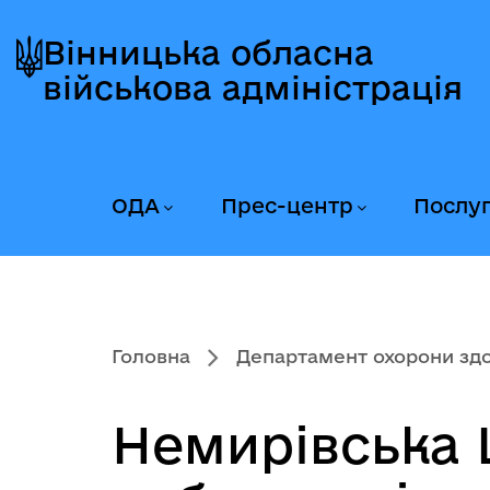
Перейти
Перейти
Перейти
до
до
до
Вінницька обласна
головного
головного
головного
військова адміністрація
меню
вмісту
колонтитула
ОДА
Прес-центр
Послу
Головна
Департамент охорони здор
Немирівська 