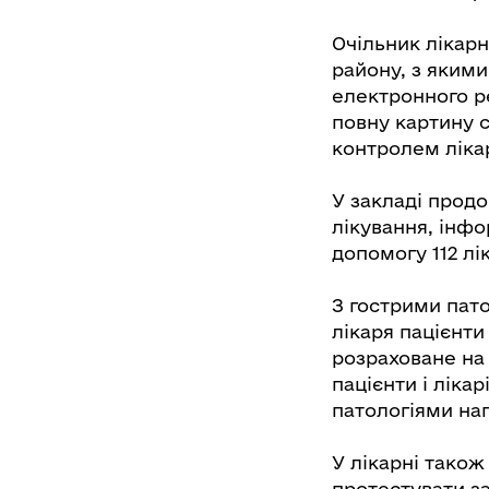
Очільник лікарн
району, з яким
електронного р
повну картину ст
контролем ліка
У закладі прод
лікування, інф
допомогу 112 лік
З гострими пато
лікаря пацієнти
розраховане на 
пацієнти і лік
патологіями нап
У лікарні тако
протестувати за