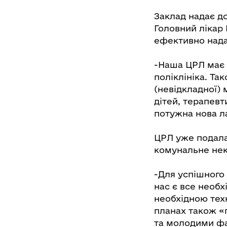
Заклад надає д
Головний лікар 
ефективно нада
-Наша ЦРЛ має 
поліклініка. Та
(невідкладної) 
дітей, терапевт
потужна нова ла
ЦРЛ уже подала
комунальне нек
-Для успішного
нас є все необх
необхідною техн
планах також «
та молодими фа