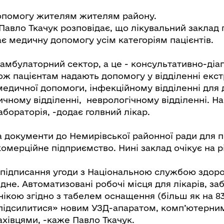
опомогу жителям жителям району.
Павло Ткачук розповідає, що лікувальний заклад 
є медичну допомогу усім категоріям пацієнтів.
амбулаторний сектор, а це - консультативно-діа
кож пацієнтам надають допомогу у відділенні екс
медичної допомоги, інфекційному відділенні для 
ичному відділенні, неврологічному відділенні. На
бораторія, -додає голвний лікар.
 документи до Немирівської районної ради для 
омерційне підприємство. Нині заклад очікує на р
 підписання угоди з Національною службою здоров
ідне. Автоматизовані робочі місця для лікарів, з
ікою згідно з табелем оснащення (більш як на 83
підсилитися» новим УЗД-апаратом, комп’ютерн
хівцями, -каже Павло Ткачук.