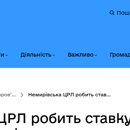
Пош
ги
Діяльність
Важливо
Грома
ов’...
Немирівська ЦРЛ робить став...
ЦРЛ робить ставк