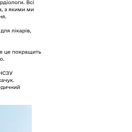
рдіологи. Всі
в, з якими ми
ня.
для лікарів,
же це покращить
ю.
 НСЗУ
качук.
едичний