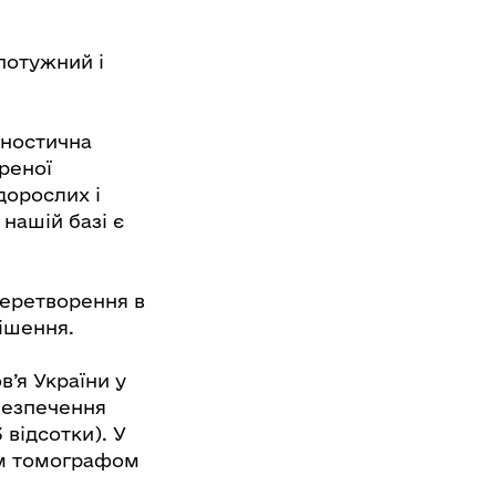
потужний і
гностична
треної
дорослих і
 нашій базі є
перетворення в
ішення.
’я України у
абезпечення
 відсотки). У
им томографом