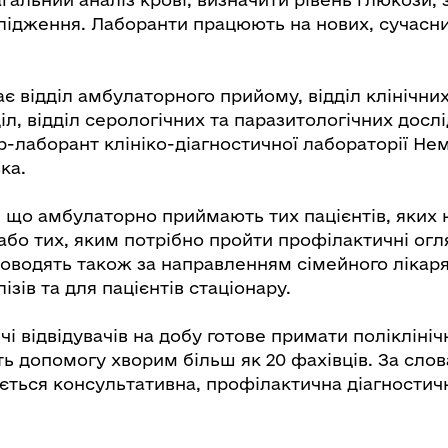
слідження. Лаборанти працюють на нових, сучасни
є відділ амбулаторного прийому, відділ клінічни
діл, відділ серологічних та паразитологічних досл
р-лаборант клініко-діагностичної лабораторії Не
ка.
, що амбулаторно приймають тих пацієнтів, яких
або тих, яким потрібно пройти профілактичні огля
оводять також за направленням сімейного лікаря
ізів та для пацієнтів стаціонару.
чі відвідувачів на добу готове примати поліклініч
ь допомогу хворим більш як 20 фахівців. За слов
ається консультативна, профілактична діагности