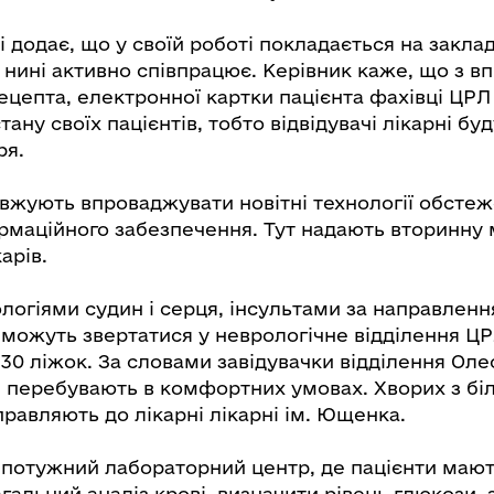
і додає, що у своїй роботі покладається на закл
и нині активно співпрацює. Керівник каже, що з 
ецепта, електронної картки пацієнта фахівці ЦР
ану своїх пацієнтів, тобто відвідувачі лікарні буд
ря.
овжують впроваджувати новітні технології обстеж
ормаційного забезпечення. Тут надають вторинну
арів.
логіями судин і серця, інсультами за направлен
 можуть звертатися у неврологічне відділення ЦР
30 ліжок. За словами завідувачки відділення Оле
арі перебувають в комфортних умовах. Хворих з б
равляють до лікарні лікарні ім. Ющенка.
ж потужний лабораторний центр, де пацієнти маю
гальний аналіз крові, визначити рівень глюкози, 