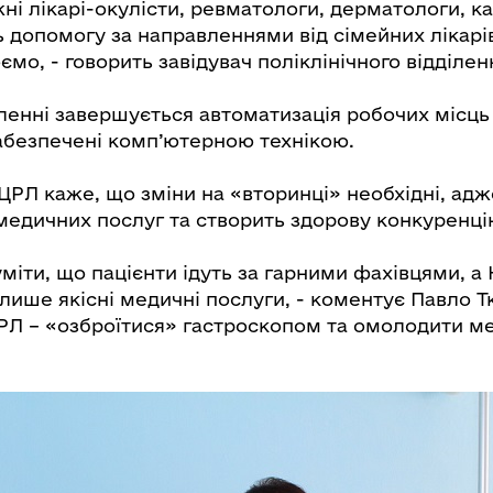
жні лікарі-окулісти, ревматологи, дерматологи, ка
 допомогу за направленнями від сімейних лікарі
ємо, - говорить завідувач поліклінічного відділен
іленні завершується автоматизація робочих місць 
забезпечені комп’ютерною технікою.
 ЦРЛ каже, що зміни на «вторинці» необхідні, ад
 медичних послуг та створить здорову конкуренці
міти, що пацієнти ідуть за гарними фахівцями, а
ише якісні медичні послуги, - коментує Павло Т
ЦРЛ – «озброїтися» гастроскопом та омолодити м