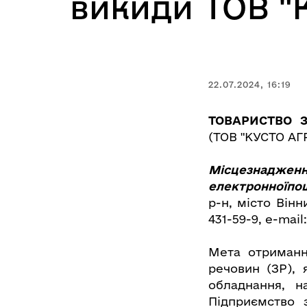
викиди ТОВ 
22.07.2024, 16:19
ТОВАРИСТВО
(ТОВ "КУСТО АГ
Місцезнадженн
електронноїпо
р-н, місто Вінн
431-59-9, e-mail:
Мета отриманн
речовин (ЗР), 
обладнання, н
Підприємство 