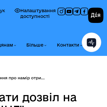
ук
Налаштування
доступності
Дія
дянам
Більше
Контакти
ня про намір отри...
ти дозвіл на