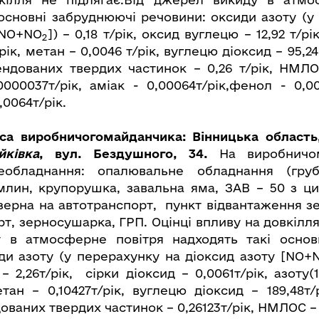
 основні забруднюючі речовини: оксиди азоту (у
[NO+NO
]) – 0,18 т/рік, оксид вуглецю – 12,92 т/рі
2
рік, метан – 0,0046 т/рік, вуглецю діоксид – 95,2
ендованих твердих частинок – 0,26 т/рік, НМЛОС
000037т/рік, аміак - 0,00064т/рік,фенол - 0,00
,0064т/рік.
са виробничогомайданчика
: Вінницька область
йківка
,
вул. Бездушного, 34.
На виробничо
кеобладнання: опалювальне обладнання (груб
млин, крупорушка, завальна яма, ЗАВ – 50 з ц
зерна на автотранспорт, пункт відвантаження зе
т, зерносушарка, ГРП. Оцінці впливу на довкілля
 в атмосферне повітря надходять такі основ
ди азоту (у перерахунку на діоксид азоту [NO+
 2,26т/рік, сірки діоксид – 0,0061т/рік, азоту(
етан – 0,10427т/рік, вуглецю діоксид – 189,48т
ованих твердих частинок – 0,26123т/рік, НМЛОС – 0