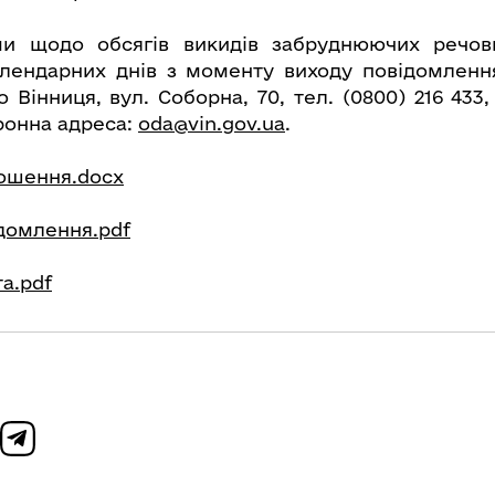
ми щодо обсягів викидів забруднюючих речо
лендарних днів з моменту виходу повідомленн
о Вінниця, вул. Соборна, 70, тел. (0800) 216 433, 
тронна адреса:
oda@vin.gov.ua
.
лошення.docx
ідомлення.pdf
та.pdf