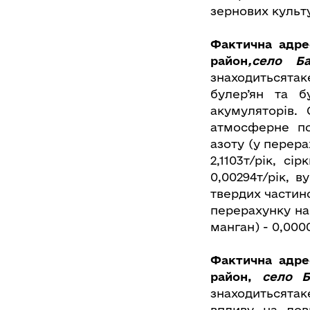
зернових культу
Фактична адре
район
,село Ба
знаходитьсята
булер’ян та б
акумуляторів.
атмосферне по
азоту (у перер
2,1103т/рік, сір
0,00294т/рік, 
твердих частино
перерахунку на 
манган) - 0,000
Фактична адре
район
,
село Ба
знаходитьсята
впливу на дов