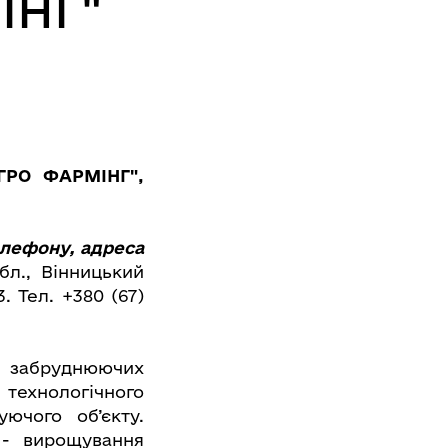
ІНГ"
ГРО ФАРМІНГ"
,
лефону, адреса
бл., Вінницький
. Тел. +380 (67)
в забруднюючих
 технологічного
ючого об’єкту.
 - вирощування