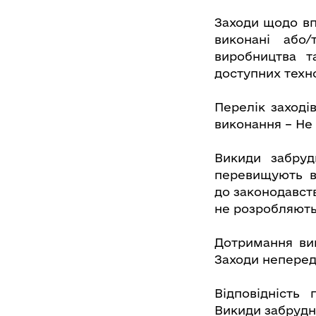
Заходи щодо вп
виконані або/
виробництва т
доступних техно
Перелік заході
виконання – Не
Викиди забруд
перевищують в
до законодавст
не розробляють
Дотримання ви
Заходи неперед
Відповідність
Викиди забрудн