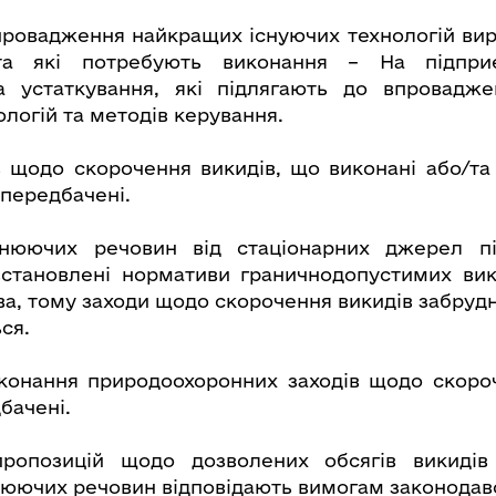
ровадження найкращих існуючих технологій ви
та які потребують виконання – На підприє
а устаткування, які підлягають до впровадж
логій та методів керування.
в щодо скорочення викидів, що виконані або/та
 передбачені.
нюючих речовин від стаціонарних джерел п
становлені нормативи граничнодопустимих вики
ва, тому заходи щодо скорочення викидів забру
ся.
конання природоохоронних заходів щодо скороч
бачені.
 пропозицій щодо дозволених обсягів викидів 
юючих речовин відповідають вимогам законодав