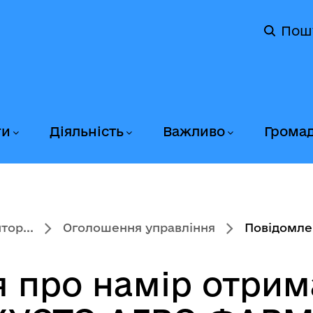
Пош
ги
Діяльність
Важливо
Грома
тор...
Оголошення управління
Повідомлен
 про намір отрима