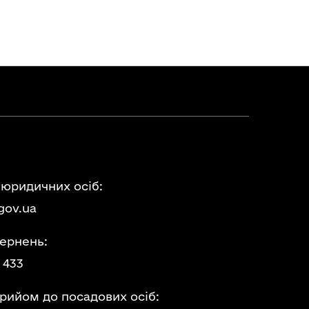
 юридичних осіб:
gov.ua
ернень:
 433
прийом до посадових осіб: