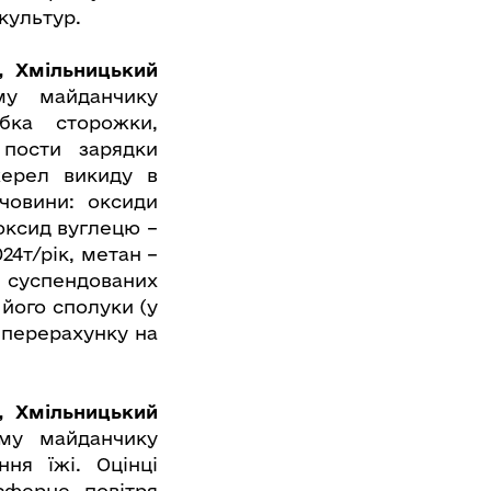
культур.
, Хмільницький
му майданчику
убка сторожки,
 пости зарядки
жерел викиду в
човини: оксиди
, оксид вуглецю –
024т/рік, метан –
і суспендованих
 його сполуки (у
у перерахунку на
, Хмільницький
му майданчику
ня їжі. Оцінці
сферне повітря