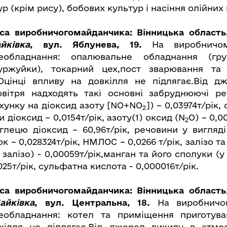
р (крім рису), бобових культур і насіння олійних 
са виробничогомайданчика
: Вінницька область
йківка
, вул.
Яблунева, 19.
На виробничо
кеобладнання: опалювальне обладнання (гр
уржуйки), токарний цех,пост зварювання та
 Оцінці впливу на довкілля не підлягає.Від д
вітря надходять такі основні забруднюючі ре
ахунку на діоксид азоту [NO+NO
]) – 0,03974т/рік
2
ки діоксид – 0,0154т/рік, азоту(1) оксид (N
O) – 0,0
2
вуглецю діоксид – 60,96т/рік, речовини у вигляд
к – 0,028324т/рік, НМЛОС – 0,0266 т/рік, залізо та
залізо) - 0,00059т/рік,манган та його сполуки (
025т/рік, сульфатна кислота - 0,000016т/рік.
са виробничогомайданчика
: Вінницька область
йківка
,
вул. Центральна, 18.
На виробничо
кеобладнання: котел та приміщення приготуван
кілля не підлягає.Від джерел викиду в атмо