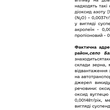
надходять такі
діоксид азоту 
(N
O) – 0,0037т/
2
у вигляді сусп
акролеїн - 0,00
пропіоновий - 0
Фактична адре
район
,село Ба
знаходитьсята
склади зерна, 
відвантаження 
на автотранспор
джерел викиду
речовини: окси
оксид вуглецю –
0,00148т/рік, м
вигляді суспенд