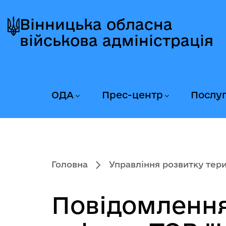
Перейти
Перейти
Перейти
до
до
до
Вінницька обласна
головного
головного
головного
військова адміністрація
меню
вмісту
колонтитула
ОДА
Прес-центр
Послу
Головна
Управління розвитку тери
Повідомлення