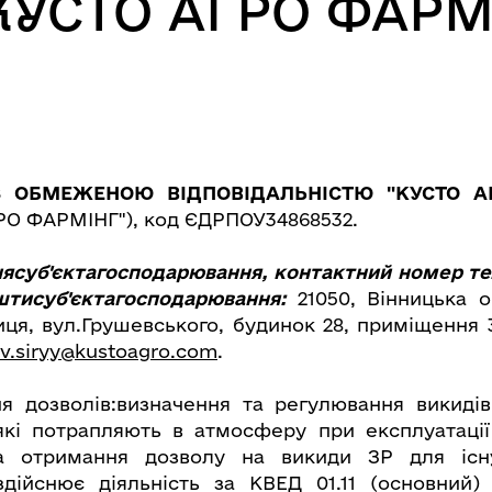
"КУСТО АГРО ФАРМ
З ОБМЕЖЕНОЮ ВІДПОВІДАЛЬНІСТЮ "КУСТО А
РО ФАРМІНГ"), код ЄДРПОУ34868532.
ясуб'єктагосподарювання, контактний номер те
штисуб'єктагосподарювання:
21050, Вінницька о
иця, вул.Грушевського, будинок 28, приміщення 3
v.siryy@kustoagro.com
.
я дозволів:визначення та регулювання викиді
які потрапляють в атмосферу при експлуатації
а отримання дозволу на викиди ЗР для існу
здійснює діяльність за КВЕД 01.11 (основний)