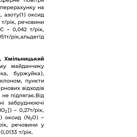
 перерахунку на
к, азоту(1) оксид
4 т/рік, речовини
 – 0,042 т/рік,
51т/рік,альдегід
, Хмільницький
му майданчику
ка, буржуйка),
иклоном, пункти
рнових відходів
 не підлягає.Від
ні забруднюючі
NO
]) – 0,27т/рік,
2
1) оксид (N
O) –
2
/рік, речовини у
,0133 т/рік.