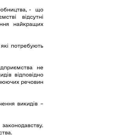
робництва, - що
мстві відсутні
ення найкращих
 які потребують
ідприємства не
дів відповідно
днюючих речовин
ення викидів –
законодавству.
ства.