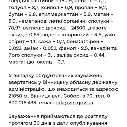
твердих частинок – 180,9, бензол – 7,2,
толуол – 8,7, ксилол – 6,9, пропан – 9,2,
бутан – 9,8, етилмеркаптан – 5,9, метан –
5,9, неметанові леткі органічні сполуки –
78,97, вуглецю діоксид – 24300, діазоту
оксид – 0,85, водень хлористий – 3,5, уайт-
спірит – 1,1, сажа – 0,2, бенз(а)пірен –
0,022, аміак - 0,052, фенол - 2,5, ванадій та
його сполуки – 3,1, заліза оксид – 0,44,
марганцю оксид – 0,7.
У випадку обґрунтованих зауважень
звертатись у Вінницьку обласну державну
адміністрацію, що знаходиться за адресою
21050 м. Вінниця вул. Соборна 70, тел. 0
800 216 433, email:
oda@vin.gov.ua
.
Зауваження приймаються до розгляду
протягом 30 днів з дати опублікування