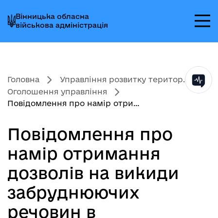
Перейти
Перейти
Перейти
Вінницька обласна
до
до
до
військова адміністрація
головного
головного
головного
меню
вмісту
колонтитула
Головна
Управління розвитку територ...
Оголошення управління
Повідомлення про намір отри...
Повідомлення про
намір отримання
дозволів на викиди
забруднюючих
речовин в