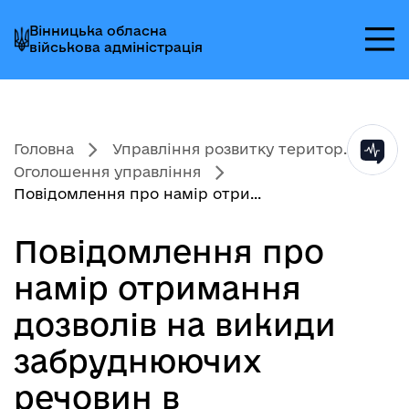
Перейти
Перейти
Перейти
Вінницька обласна
до
до
до
військова адміністрація
головного
головного
головного
меню
вмісту
колонтитула
Головна
Управління розвитку територ...
Оголошення управління
Повідомлення про намір отри...
Повідомлення про
намір отримання
дозволів на викиди
забруднюючих
речовин в