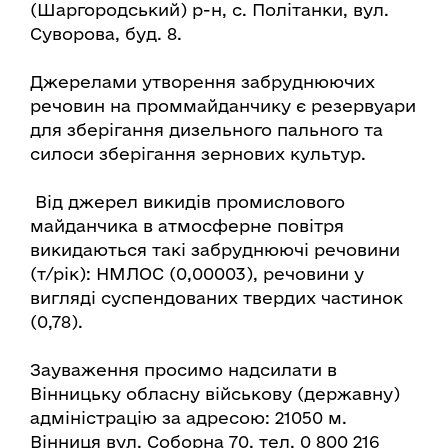
(Шаргородський) р-н, с. Політанки, вул.
Суворова, буд. 8.
Джерелами утворення забруднюючих
речовин на проммайданчику є резервуари
для зберігання дизельного пального та
силоси зберігання зернових культур.
Від джерел викидів промислового
майданчика в атмосферне повітря
викидаються такі забруднюючі речовини
(т/рік): НМЛОС (0,00003), речовини у
вигляді суспендованих твердих частинок
(0,78).
Зауваження просимо надсилати в
Вінницьку обласну військову (державну)
адміністрацію за адресою: 21050 м.
Вінниця вул. Соборна 70, тел. 0 800 216