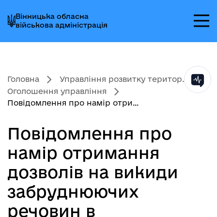
Перейти
Перейти
Перейти
Вінницька обласна
до
до
до
військова адміністрація
головного
головного
головного
меню
вмісту
колонтитула
Головна
Управління розвитку територ...
Оголошення управління
Повідомлення про намір отри...
Повідомлення про
намір отримання
дозволів на викиди
забруднюючих
речовин в