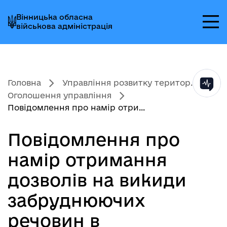
Перейти
Перейти
Перейти
Вінницька обласна
до
до
до
військова адміністрація
головного
головного
головного
меню
вмісту
колонтитула
Головна
Управління розвитку територ...
Оголошення управління
Повідомлення про намір отри...
Повідомлення про
намір отримання
дозволів на викиди
забруднюючих
речовин в