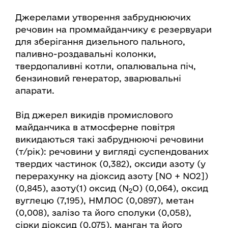
Джерелами утворення забруднюючих
речовин на проммайданчику є резервуари
для зберігання дизельного пального,
паливно-роздавальні колонки,
твердопаливні котли, опалювальна піч,
бензиновий генератор, зварювальні
апарати.
Від джерел викидів промислового
майданчика в атмосферне повітря
викидаються такі забруднюючі речовини
(т/рік): речовини у вигляді суспендованих
твердих частинок (0,382), оксиди азоту (у
перерахунку на діоксид азоту [NO + NО2])
(0,845), азоту(1) оксид (N
O) (0,064), оксид
2
вуглецю (7,195), НМЛОС (0,0897), метан
(0,008), залізо та його сполуки (0,058),
сірки діоксид (0,075), манган та його