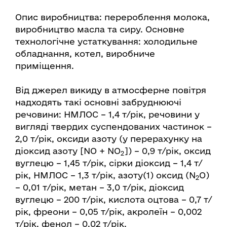
Опис виробництва: перероблення молока,
виробництво масла та сиру. Основне
технологічне устаткування: холодильне
обладнання, котел, виробниче
приміщення.
Від джерел викиду в атмосферне повітря
надходять такі основні забруднюючі
речовини: НМЛОС – 1,4 т/рік, речовини у
вигляді твердих суспендованих частинок –
2,0 т/рік, оксиди азоту (у перерахунку на
діоксид азоту [NO + NO
]) – 0,9 т/рік, оксид
2
вуглецю – 1,45 т/рік, сірки діоксид – 1,4 т/
рік, НМЛОС – 1,3 т/рік, азоту(1) оксид (N
O)
2
– 0,01 т/рік, метан – 3,0 т/рік, діоксид
вуглецю – 200 т/рік, кислота оцтова – 0,7 т/
рік, фреони – 0,05 т/рік, акролеїн – 0,002
т/рік, фенол – 0,02 т/рік.