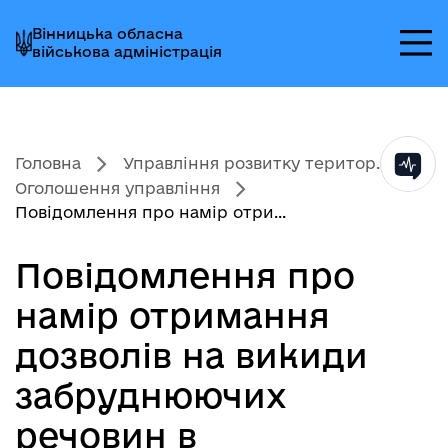
Перейти
Перейти
Перейти
Вінницька обласна
до
до
до
військова адміністрація
головного
головного
головного
меню
вмісту
колонтитула
Головна
Управління розвитку територ...
Оголошення управління
Повідомлення про намір отри...
Повідомлення про
намір отримання
дозволів на викиди
забруднюючих
речовин в