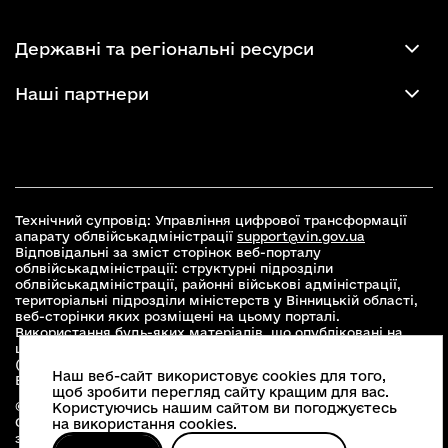
Державні та регіональні ресурси
Наші партнери
Технічний супровід: Управління цифрової трансформації
апарату облвійськадміністрації
support@vin.gov.ua
Відповідальні за зміст сторінок веб-порталу
облвійськадміністрації: структурні підрозділи
облвійськадміністрації, районні військові адміністрації,
територіальні підрозділи міністерств у Вінницькій області,
веб-сторінки яких розміщені на цьому порталі.
Використання будь-яких матеріалів, що опубліковані на
цьому сайті, дозволяється при умові зазначення посилання
(для інтернет-видань - гіперпосилання) на офіційний сайт
Наш веб-сайт використовує cookies для того,
Вінницької облвійськадміністрації
www.vin.gov.ua
.
щоб зробити перегляд сайту кращим для вас.
© 2026 Весь контент доступний за ліцензією Creative
Користуючись нашим сайтом ви погоджуєтесь
Commons Attribution 4.0 International license, якщо не
на використання cookies.
зазначено інше