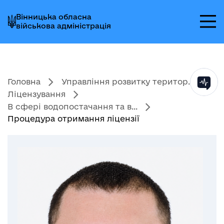
Перейти
Перейти
Перейти
Вінницька обласна
до
до
до
військова адміністрація
головного
головного
головного
меню
вмісту
колонтитула
Головна
Управління розвитку територ...
Ліцензування
В сфері водопостачання та в...
Процедура отримання ліцензії