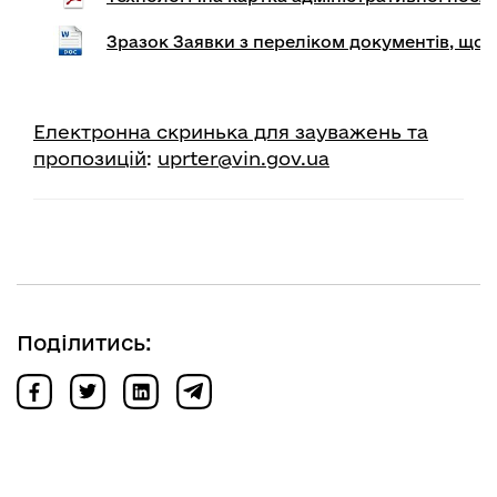
Зразок Заявки з переліком документів, що
Електронна скринька для зауважень та
пропозицій
:
uprter@vin.gov.ua
Поділитись: