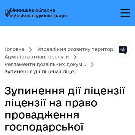
Перейти
Перейти
Перейти
Вінницька обласна
до
до
до
військова адміністрація
головного
головного
головного
меню
вмісту
колонтитула
Головна
Управління розвитку територ...
Адміністративні послуги
Регламенти дозвільних докум...
Зупинення дії ліцензії ліце...
Зупинення дії ліцензії
ліцензії на право
провадження
господарської