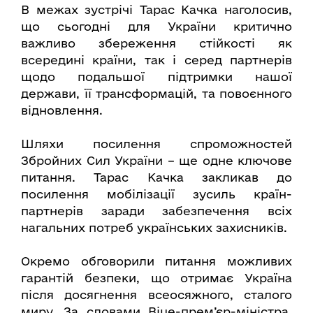
В межах зустрічі Тарас Качка наголосив,
що сьогодні для України критично
важливо збереження стійкості як
всередині країни, так і серед партнерів
щодо подальшої підтримки нашої
держави, її трансформацій, та повоєнного
відновлення.
Шляхи посилення спроможностей
Збройних Сил України – ще одне ключове
питання. Тарас Качка закликав до
посилення мобілізації зусиль країн-
партнерів заради забезпечення всіх
нагальних потреб українських захисників.
Окремо обговорили питання можливих
гарантій безпеки, що отримає Україна
після досягнення всеосяжного, сталого
миру. За словами Віце-прем’єр-міністра,