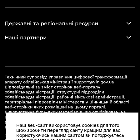
Державні та регіональні ресурси
Наші партнери
Технічний супровід: Управління цифрової трансформації
апарату облвійськадміністрації
support@vin.gov.ua
Відповідальні за зміст сторінок веб-порталу
облвійськадміністрації: структурні підрозділи
облвійськадміністрації, районні військові адміністрації,
територіальні підрозділи міністерств у Вінницькій області,
веб-сторінки яких розміщені на цьому порталі.
Використання будь-яких матеріалів, що опубліковані на
цьому сайті, дозволяється при умові зазначення посилання
(для інтернет-видань - гіперпосилання) на офіційний сайт
Наш веб-сайт використовує cookies для того,
Вінницької облвійськадміністрації
www.vin.gov.ua
.
щоб зробити перегляд сайту кращим для вас.
Користуючись нашим сайтом ви погоджуєтесь
© 2026 Весь контент доступний за ліцензією Creative