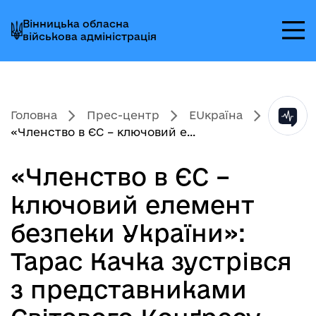
Перейти
Перейти
Перейти
Вінницька обласна
до
до
до
військова адміністрація
головного
головного
головного
меню
вмісту
колонтитула
Головна
Прес-центр
EUкраїна
«Членство в ЄС – ключовий е...
«Членство в ЄС –
ключовий елемент
безпеки України»:
Тарас Качка зустрівся
з представниками