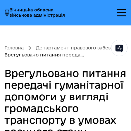
Перейти
Перейти
Перейти
Вінницька обласна
до
до
до
військова адміністрація
головного
головного
головного
меню
вмісту
колонтитула
Головна
Департамент правового забез...
Врегульовано питання переда...
Врегульовано питання
передачі гуманітарної
допомоги у вигляді
громадського
транспорту в умовах